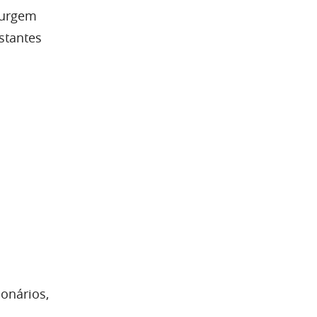
surgem
stantes
onários,