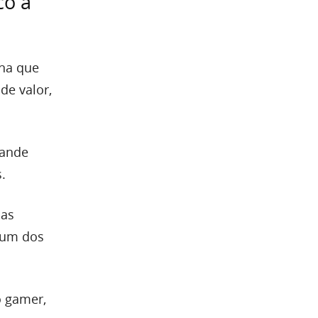
co a
ina que
de valor,
rande
.
 as
 um dos
o gamer,