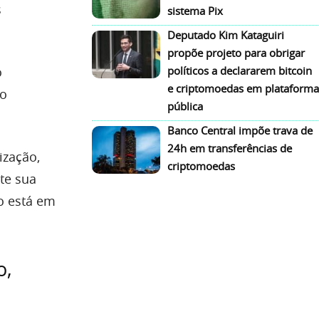
s
sistema Pix
Deputado Kim Kataguiri
propõe projeto para obrigar
o
políticos a declararem bitcoin
e criptomoedas em plataforma
no
pública
Banco Central impõe trava de
24h em transferências de
ização,
criptomoedas
te sua
co está em
o,