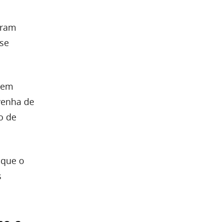
aram
 se
tem
venha de
o de
 que o
s