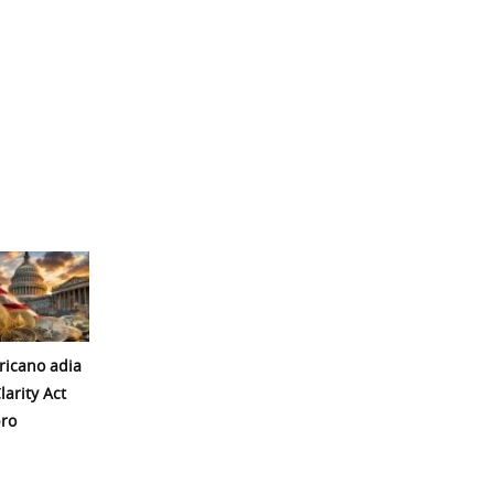
icano adia
larity Act
ro