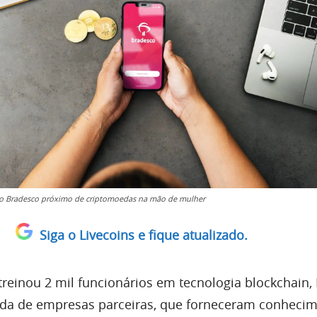
do Bradesco próximo de criptomoedas na mão de mulher
Siga o Livecoins e fique atualizado.
reinou 2 mil funcionários em tecnologia blockchain,
da de empresas parceiras, que forneceram conheci