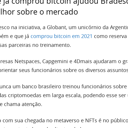
 já comprou bitcoin ajudou Brades
lhor sobre o mercado
sco na iniciativa, a Globant, um unicórnio da Argent
bém e que já
comprou bitcoin em 2021
como reserva 
as parceiras no treinamento.
presas Netspaces, Capgemini e 4Dmais ajudaram o g
orientar seus funcionários sobre os diversos assuntos
unca um banco brasileiro treinou funcionários sobre
das criptomoedas em larga escala, podendo esse ser
ue chama atenção.
o com sua chegada no metaverso e NFTs é no públic