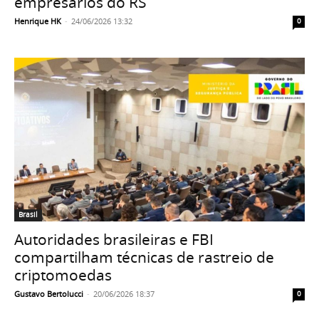
empresários do RS
Henrique HK
-
24/06/2026 13:32
0
Brasil
Autoridades brasileiras e FBI
compartilham técnicas de rastreio de
criptomoedas
Gustavo Bertolucci
-
20/06/2026 18:37
0