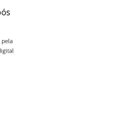
pós
 pela
igital