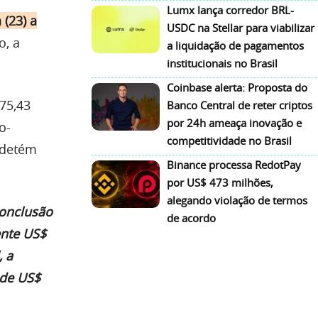
Lumx lança corredor BRL-
 (23) a
USDC na Stellar para viabilizar
o, a
a liquidação de pagamentos
institucionais no Brasil
Coinbase alerta: Proposta do
75,43
Banco Central de reter criptos
por 24h ameaça inovação e
o-
competitividade no Brasil
 detém
Binance processa RedotPay
por US$ 473 milhões,
alegando violação de termos
conclusão
de acordo
ente US$
, a
 de US$