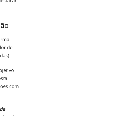
destacar
ção
forma
dor de
das).
jetivo
esta
ações com
 de