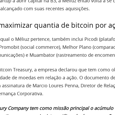
rtup a abrir capital na B3, a Méliuz então volta a se 
alcançado com suas recentes aquisições.
maximizar quantia de bitcoin por a
qual o Méliuz pertence, também inclui Picodi (plata
 Promobit (social commerce), Melhor Plano (compara
omunicações) e Muambator (rastreamento de encomen
tcoin Treasury, a empresa declarou que tem como ob
idade de moedas em relação a ação. O documento d
assinatura de Marcio Loures Penna, Diretor de Rel
ernança Corporativa.
sury Company tem como missão principal o acúmulo