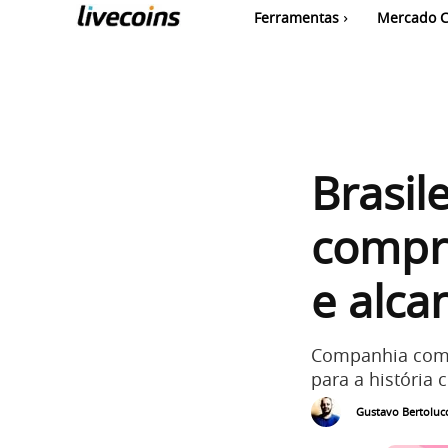
Ferramentas
Mercado C
Brasil
compra
e alca
Companhia com 
para a história 
Gustavo Bertolucc