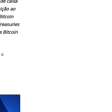
 de caixa
sição ao
Bitcoin
reasuries
 Bitcoin
 a