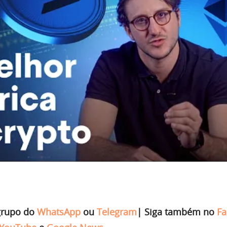
grupo do
WhatsApp
ou
Telegram
|
Siga também no
Fa