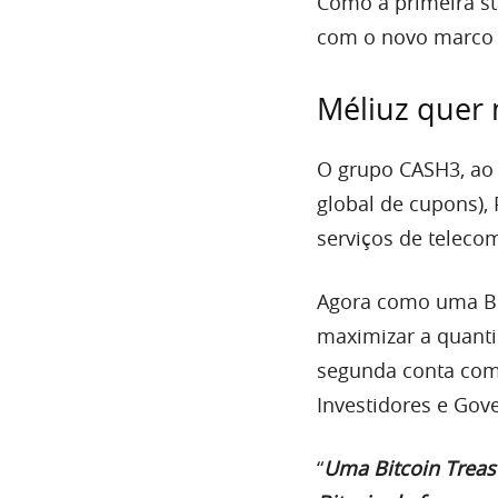
Como a primeira sta
com o novo marco 
Méliuz quer 
O grupo CASH3, ao 
global de cupons),
serviços de telec
Agora como uma Bi
maximizar a quant
segunda conta com 
Investidores e Gov
“
Uma Bitcoin Trea