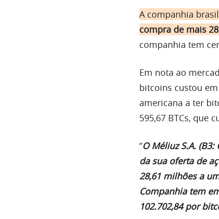
A companhia brasi
compra de mais 28 
companhia tem cerc
Em nota ao mercado
bitcoins custou em
americana a ter bi
595,67 BTCs, que c
“
O Méliuz S.A. (B3:
da sua oferta de a
28,61 milhões a um
Companhia tem em 
102.702,84 por bitc