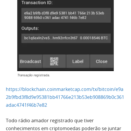
Transação registrada.
https://blockchain.coinmarketcap.com/tx/bitcoin/e9a
2b9fbd3f8d9e95381bb41766e213b53eb908869b0c361
adac4741f46b7e82
Todo rádio amador registrado que tiver
conhecimentos em criptomoedas poderão se juntar