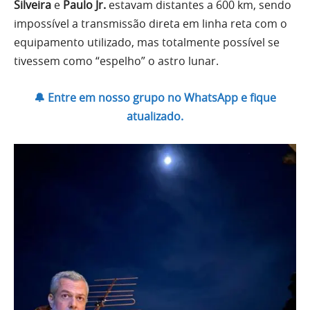
Silveira
e
Paulo Jr.
estavam distantes a 600 km, sendo
impossível a transmissão direta em linha reta com o
equipamento utilizado, mas totalmente possível se
tivessem como “espelho” o astro lunar.
🔔 Entre em nosso grupo no WhatsApp e fique
atualizado.