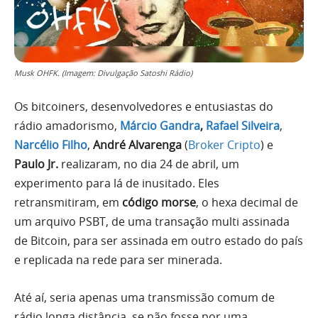
Musk OHFK. (Imagem: Divulgação Satoshi Rádio)
Os bitcoiners, desenvolvedores e entusiastas do
rádio amadorismo,
Márcio Gandra
,
Rafael Silveira
,
Narcélio Filho
,
André Alvarenga
(
Broker Cripto
) e
Paulo Jr.
realizaram, no dia 24 de abril, um
experimento para lá de inusitado. Eles
retransmitiram, em
código morse
, o hexa decimal de
um arquivo PSBT, de uma transação multi assinada
de Bitcoin, para ser assinada em outro estado do país
e replicada na rede para ser minerada.
Até aí, seria apenas uma transmissão comum de
rádio longa distância, se não fosse por uma