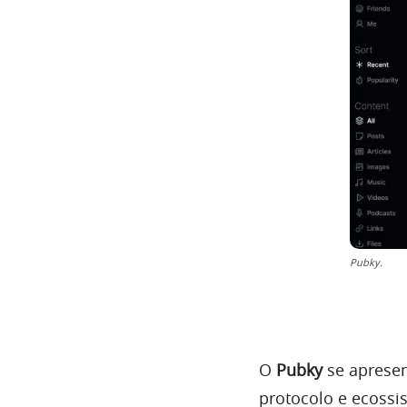
Pubky.
O
Pubky
se apresen
protocolo e ecossi