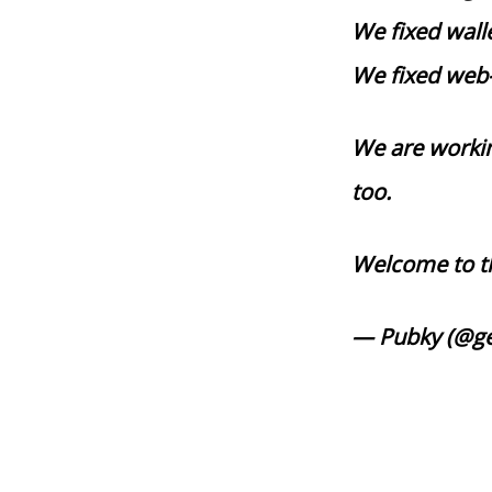
We fixed wall
We fixed web-
We are working
too.
Welcome to t
— Pubky (@g