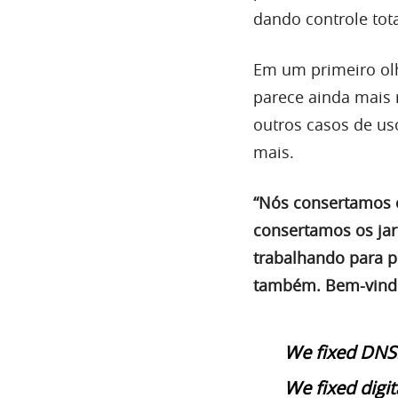
dando controle tota
Em um primeiro olh
parece ainda mais
outros casos de u
mais.
“Nós consertamos o
consertamos os ja
trabalhando para p
também. Bem-vindo
We fixed DNS
We fixed digita