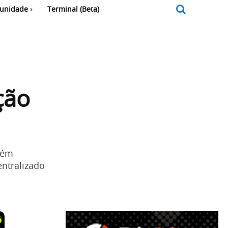
unidade
Terminal (Beta)
ção
bém
entralizado