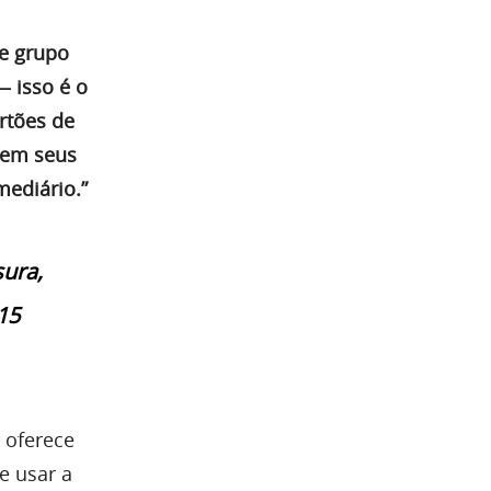
me grupo
— isso é o
rtões de
arem seus
mediário.”
sura,
15
 oferece
e usar a