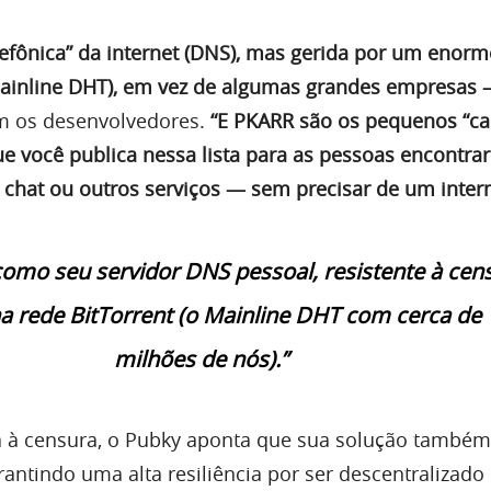
elefônica” da internet (DNS), mas gerida por um enor
Mainline DHT), em vez de algumas grandes empresas 
am os desenvolvedores.
“E PKARR são os pequenos “ca
que você publica nessa lista para as pessoas encontr
e chat ou outros serviços — sem precisar de um inter
como seu servidor DNS pessoal, resistente à cen
a rede BitTorrent (o Mainline DHT com cerca de 
milhões de nós).”
a à censura, o Pubky aponta que sua solução também
antindo uma alta resiliência por ser descentralizado 