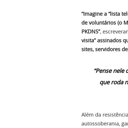
“Imagine a “lista t
de voluntários (o 
PKDNS”
, escrever
visita” assinados 
sites, servidores d
“Pense nele 
que roda n
Além da resistênci
autossoberania, gar