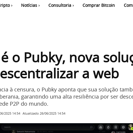
ripto
Notícias
Consultoria
Comprar Bitcoin
Com
é o Pubky, nova solu
escentralizar a web
ncia à censura, o Pubky aponta que sua solução tam
erania, garantindo uma alta resiliência por ser desc
rede P2P do mundo.
Atualizado
26/06/2025 14:54
06/2025 14:54