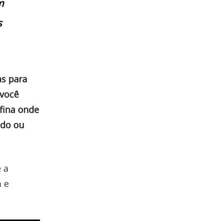
m
s
as para
 você
fina onde
ado ou
 a
m e