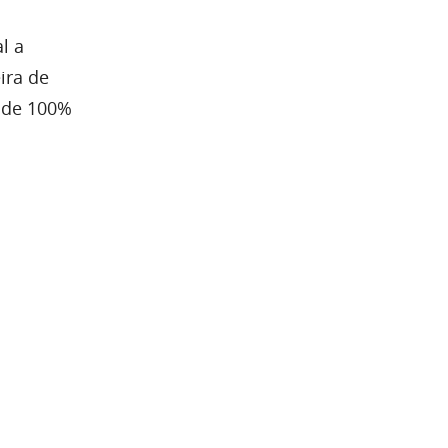
l a
ira de
 de 100%