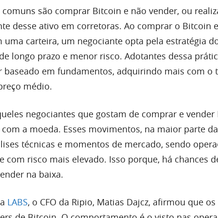
s comuns são comprar Bitcoin e não vender, ou realiz
te desse ativo em corretoras. Ao comprar o Bitcoin 
uma carteira, um negociante opta pela estratégia do
de longo prazo e menor risco. Adotantes dessa práti
 baseado em fundamentos, adquirindo mais com o 
preço médio.
aqueles negociantes que gostam de comprar e vender B
 com a moeda. Esses movimentos, na maior parte da
lises técnicas e momentos de mercado, sendo opera
e com risco mais elevado. Isso porque, há chances d
vender na baixa.
 a
LABS
, o CFO da Ripio, Matias Dajcz, afirmou que os
aders de Bitcoin. O comportamento é o visto nas oper