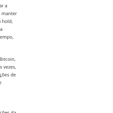
ar a
e manter
 hold,
ca
tempo,
itcoin,
s vezes,
ções de
e
ações da