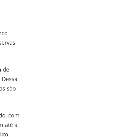
nco
servas
m de
. Dessa
as são
do, com
m até a
dito.