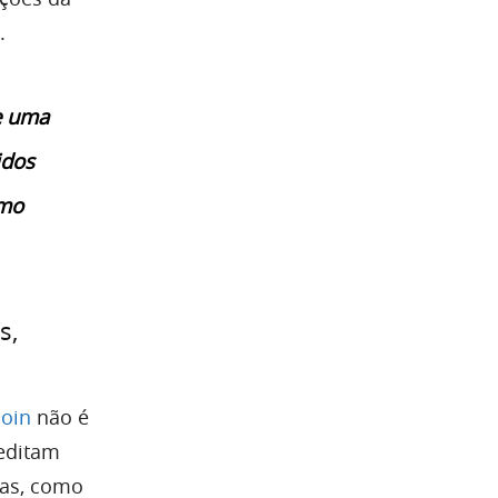
.
 e uma
idos
omo
s,
coin
não é
reditam
ias, como