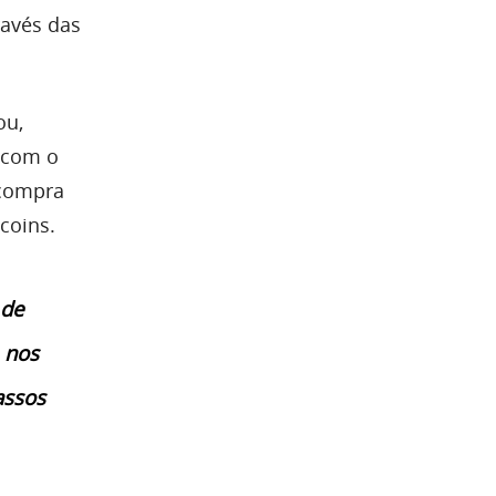
ravés das
ou,
 com o
 compra
coins.
 de
 nos
assos