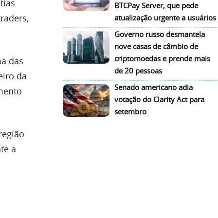
tias
BTCPay Server, que pede
traders,
atualização urgente a usuários
Governo russo desmantela
nove casas de câmbio de
criptomoedas e prende mais
ma das
de 20 pessoas
eiro da
Senado americano adia
mento
votação do Clarity Act para
setembro
região
te a