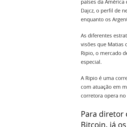
países da América d
Dajcz, o perfil de 
enquanto os Argent
As diferentes estr
visões que Matias 
Ripio, o mercado 
especial.
A Ripio é uma corr
com atuação em ma
corretora opera no 
Para diretor 
Bitcoin, já o