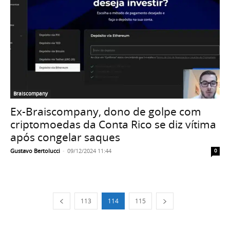
Braiscompany
Ex-Braiscompany, dono de golpe com
criptomoedas da Conta Rico se diz vítima
após congelar saques
Gustavo Bertolucci
-
09/12/2024 11:44
0
113
114
115