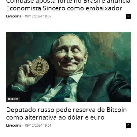
Coinbase aposta forte no Brasil e anuncia
Economista Sincero como embaixador
Livecoins
-
09/12/2024 19:37
0
Bitcoin
Deputado russo pede reserva de Bitcoin
como alternativa ao dólar e euro
Livecoins
-
09/12/2024 19:31
0