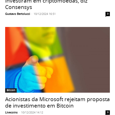
investiram em criptomoedas, diz
Consensys
Gustavo Bertolucci
-
10/12/2024 16:51
0
Bitcoin
Acionistas da Microsoft rejeitam proposta
de investimento em Bitcoin
Livecoins
-
10/12/2024 14:12
0