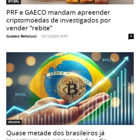
BTCBRL
PRF e GAECO mandam apreender
criptomoedas de investigados por
vender “rebite”
Gustavo Bertolucci
-
10/12/2024 18:57
0
Altcoins
Quase metade dos brasileiros já