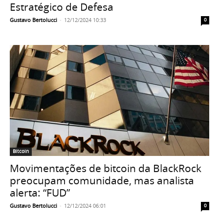
Estratégico de Defesa
Gustavo Bertolucci
-
12/12/2024 10:33
0
Bitcoin
Movimentações de bitcoin da BlackRock
preocupam comunidade, mas analista
alerta: “FUD”
Gustavo Bertolucci
-
12/12/2024 06:01
0