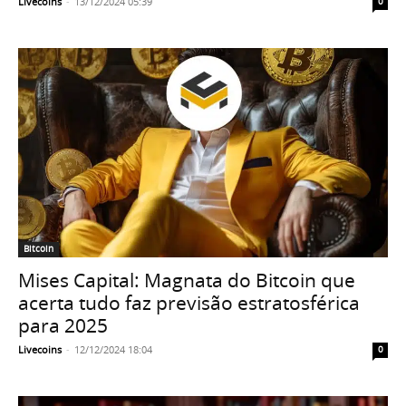
Livecoins
-
13/12/2024 05:39
0
Bitcoin
Mises Capital: Magnata do Bitcoin que
acerta tudo faz previsão estratosférica
para 2025
Livecoins
-
12/12/2024 18:04
0