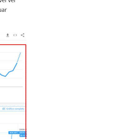
el ver
uar