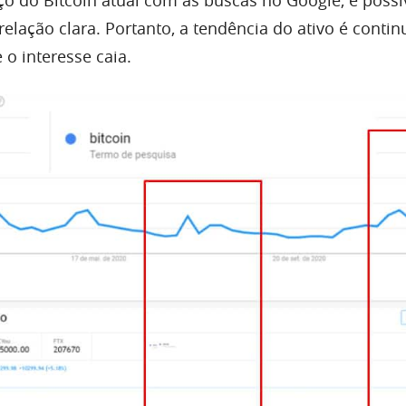
 do Bitcoin atual com as buscas no Google, é possív
elação clara. Portanto, a tendência do ativo é contin
 o interesse caia.