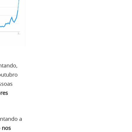
ntando,
outubro
ssoas
ores
entando a
ó nos