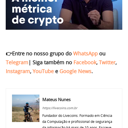
👉Entre no nosso grupo do
WhatsApp
ou
Telegram
|
Siga também no
Facebook
,
Twitter
,
Instagram
,
YouTube
e
Google News
.
Mateus Nunes
https://livecoins.com.br
Fundador do Livecoins. Formado em Ciência
da Computação e profissional de segurança
da informação há mais de 10 anos. Escreve