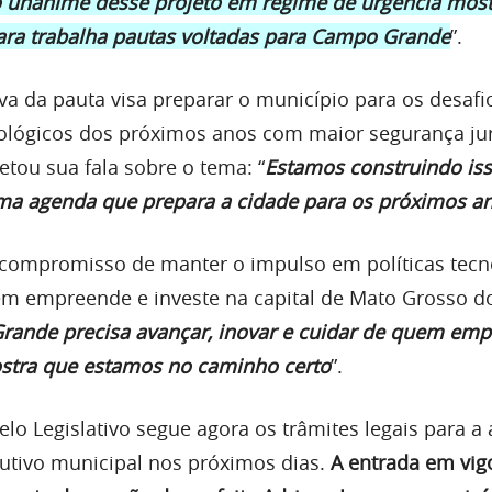
 unânime desse projeto em regime de urgência most
ra trabalha pautas voltadas para Campo Grande
”.
va da pauta visa preparar o município para os desafi
lógicos dos próximos anos com maior segurança jur
tou sua fala sobre o tema: “
Estamos construindo is
uma agenda que prepara a cidade para os próximos a
 compromisso de manter o impulso em políticas tecn
em empreende e investe na capital de Mato Grosso do
ande precisa avançar, inovar e cuidar de quem emp
stra que estamos no caminho certo
”.
lo Legislativo segue agora os trâmites legais para a 
cutivo municipal nos próximos dias.
A entrada em vigo