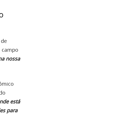
o
 de
no campo
na nossa
nômico
 do
nde está
des para