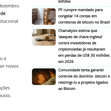
bilhões
 dezembro
PF cumpre mandado para
 de
congelar 14 contas em
tucional
corretoras de bitcoin no Brasil
Chainalysis estima que
‘ataques de chave-inglesa’
contra investidores de
criptomoedas já resultaram
em perdas de US$ 30 milhões
u a
em 2026
air novos
Comunidade tenta garantir
controle do domínio .bitcoin e
restringi-lo a projetos ligados
uções
ao Bitcoin
busto.