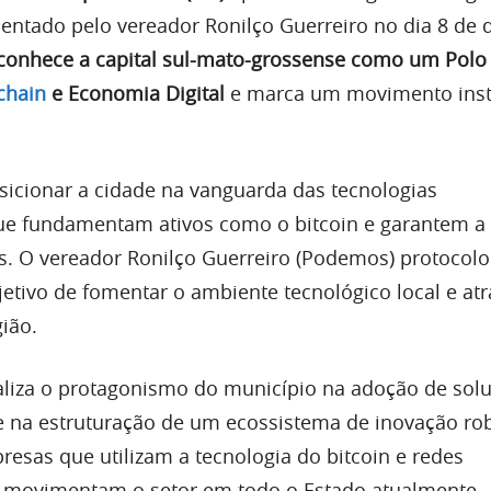
esentado pelo vereador Ronilço Guerreiro no dia 8 de
econhece a capital sul-mato-grossense como um Polo
chain
e Economia Digital
e marca um movimento insti
icionar a cidade na vanguarda das tecnologias
ue fundamentam ativos como o bitcoin e garantem a
. O vereador Ronilço Guerreiro (Podemos) protocolo
etivo de fomentar o ambiente tecnológico local e atr
ião.
liza o protagonismo do município na adoção de sol
e na estruturação de um ecossistema de inovação ro
resas que utilizam a tecnologia do bitcoin e redes
á movimentam o setor em todo o Estado atualmente.