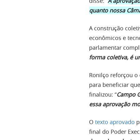
disse: “
A aprovação
quanto nossa Câma
A construção coleti
econômicos e tecno
parlamentar comple
forma coletiva, é 
Ronilço reforçou o
para beneficiar qu
finalizou: “
Campo Gr
essa aprovação mo
O
texto aprovado
pe
final do Poder Exe