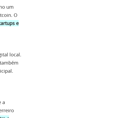
omo um
tcoin. O
tartups e
tal local.
n também
cipal.
e a
rreiro