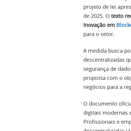
projeto de lei apr
de 2025. O
texto r
Inovação em
Block
para o setor.
A medida busca pos
descentralizadas q
segurança de dados
proposta com o obj
negócios para a reg
O documento oficia
digitais modernas 
Profissionais e emp
descentralizadas j