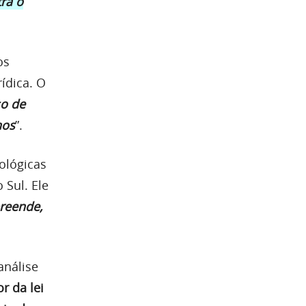
ra o
os
ídica. O
so de
nos
”.
ológicas
 Sul. Ele
reende,
análise
r da lei