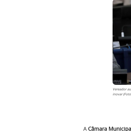
Vereador au
inovar (Fot
A
Câmara Municipa