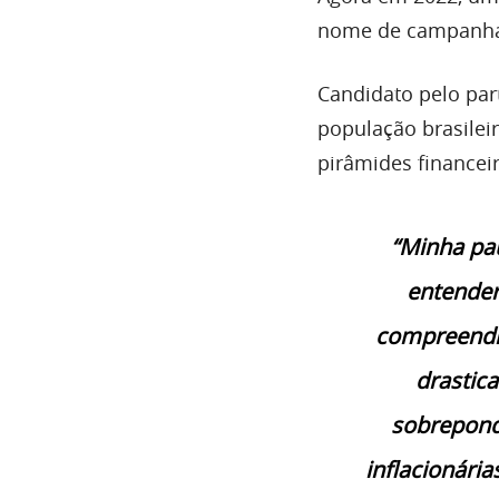
nome de campanha,
Candidato pelo part
população brasilei
pirâmides financei
“Minha pau
entender
compreendid
drastic
sobrepond
inflacionári