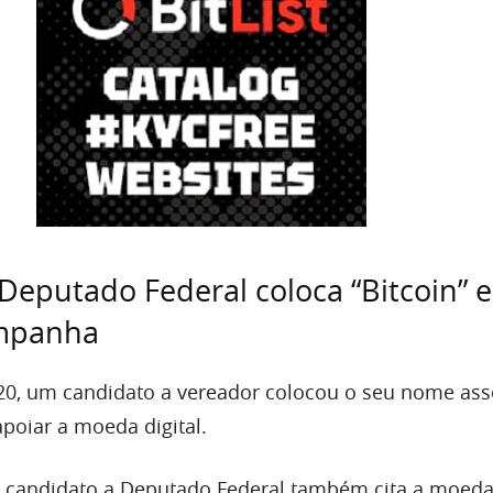
Deputado Federal coloca “Bitcoin” 
mpanha
20, um candidato a vereador colocou o seu nome as
apoiar a moeda digital.
 candidato a Deputado Federal também cita a moed