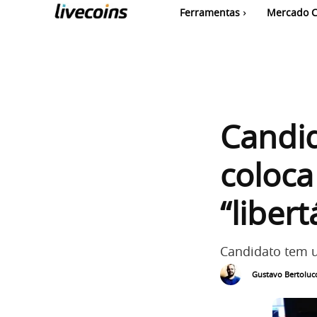
Ferramentas
Mercado C
Candi
coloca
“liber
Candidato tem u
Gustavo Bertolucc