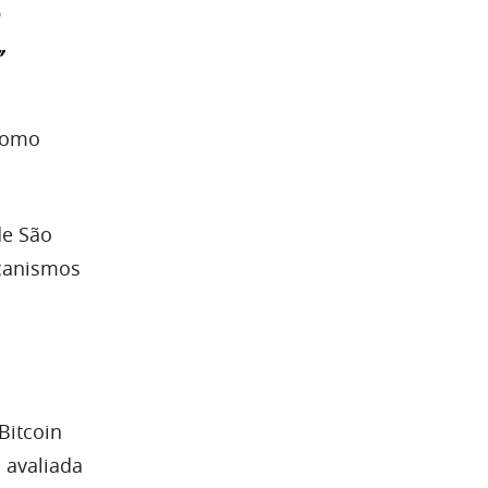
”
 como
de São
ecanismos
Bitcoin
 avaliada