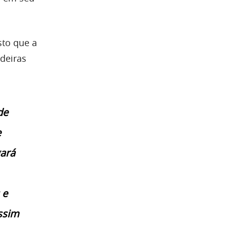
sto que a
adeiras
de
e
ará
 e
assim