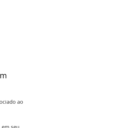
em
sociado ao
a em seu