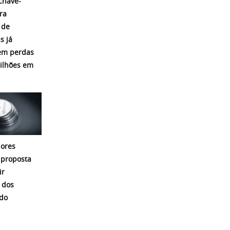
chave-
ra
 de
s já
em perdas
ilhões em
ores
proposta
ir
 dos
 do