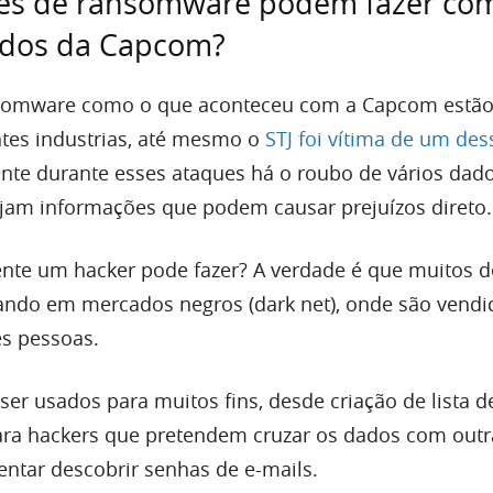
es de ransomware podem fazer co
dos da Capcom?
somware como o que aconteceu com a Capcom estão
tes industrias, até mesmo o
STJ foi vítima de um des
te durante esses ataques há o roubo de vários dado
am informações que podem causar prejuízos direto.
nte um hacker pode fazer? A verdade é que muitos d
ndo em mercados negros (dark net), onde são vend
es pessoas.
er usados para muitos fins, desde criação de lista d
ara hackers que pretendem cruzar os dados com outr
entar descobrir senhas de e-mails.