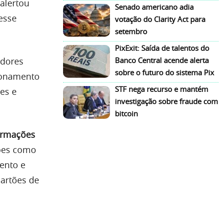
alertou
Senado americano adia
esse
votação do Clarity Act para
setembro
PixExit: Saída de talentos do
idores
Banco Central acende alerta
sobre o futuro do sistema Pix
cionamento
STF nega recurso e mantém
es e
investigação sobre fraude com
bitcoin
ormações
ões como
ento e
artões de