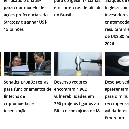
ter usado o ChatGPT
para congelar 14 contas
‘ataques de 
para criar modelo de
em corretoras de bitcoin
inglesa’ cont
ações preferenciais da
no Brasil
investidores
Strategy e ganhar US$
criptomoeda
15 bilhões
resultaram 
de US$ 30 m
2026
Senador propõe regras
Desenvolvedores
Desenvolved
para funcionamentos de
encontram 4.962
apresentam 
fintechs de
vulnerabilidades em
para diminu
criptomoedas e
390 projetos ligados ao
recompensa
tokenização
Bitcoin com ajuda de IA
validadores
Ethereum