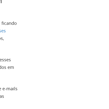
m
 ficando
ses
s,
esses
idos em
e e-mails
as