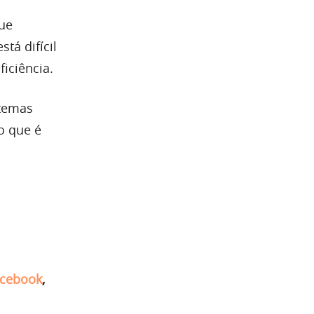
que
tá difícil
iciência.
stemas
o que é
cebook
,