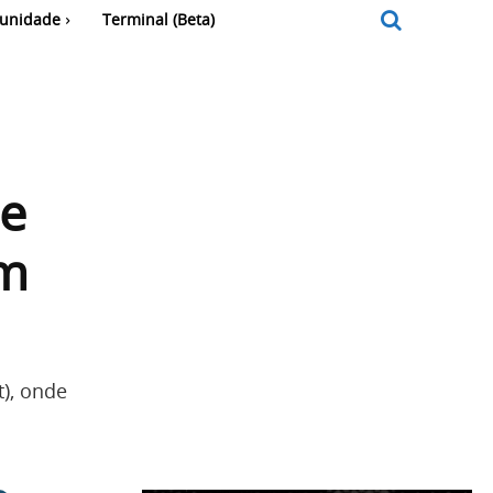
unidade
Terminal (Beta)
de
em
), onde