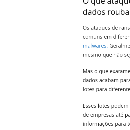
O quê ataqu
dados rouba
Os ataques de ran
comuns em diferen
malwares.
Geralmen
mesmo que não sej
Mas o que exatame
dados acabam para
lotes para diferent
Esses lotes podem s
de empresas até p
informações para t