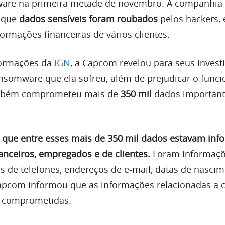
are na primeira metade de novembro. A companhia 
e que
dados sensíveis foram roubados
pelos hackers, 
rmações financeiras de vários clientes.
ormações da
IGN
, a Capcom revelou para seus invest
nsomware que ela sofreu, além de prejudicar o fun
mbém comprometeu mais de
350 mil
dados important
 que entre esses mais de 350 mil dados estavam inf
anceiros, empregados e de clientes.
Foram informaç
 de telefones, endereços de e-mail, datas de nascim
apcom informou que as informações relacionadas a c
m comprometidas.