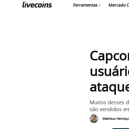
Ferramentas
Mercado C
Capco
usuár
ataqu
Muitos desses 
são vendidos em
Matheus Henriqu