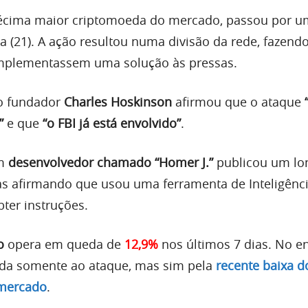
décima maior criptomoeda do mercado, passou por u
ra (21). A ação resultou numa divisão da rede, fazend
mplementassem uma solução às pressas.
 o fundador
Charles Hoskinson
afirmou que o ataque
”
e que
“o FBI já está envolvido”
.
um
desenvolvedor chamado “Homer J.”
publicou um lo
s afirmando que usou uma ferramenta de Inteligênc
obter instruções.
o
opera em queda de
12,9%
nos últimos 7 dias. No en
ada somente ao ataque, mas sim pela
recente baixa d
 mercado
.