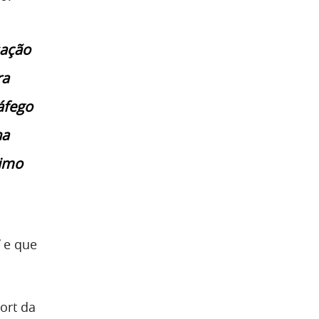
sação
ra
áfego
na
timo
e que
ort da