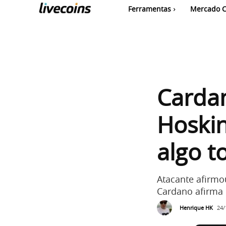
Ferramentas
Mercado C
Cardan
Hoskin
algo t
Atacante afirmo
Cardano afirma 
Henrique HK
24/