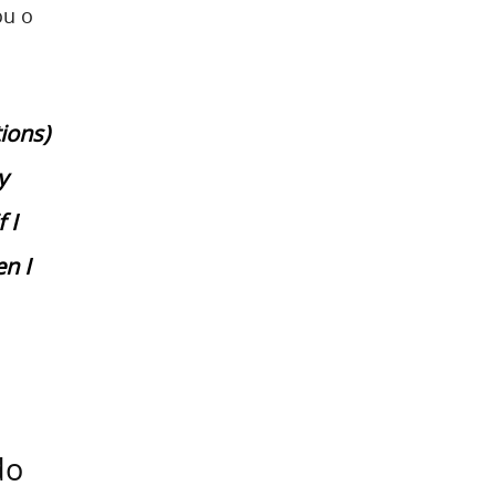
ou o
ions)
y
 I
n I
do