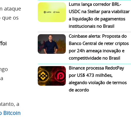
Lumx lança corredor BRL-
m ataque
USDC na Stellar para viabilizar
o que os
a liquidação de pagamentos
institucionais no Brasil
Coinbase alerta: Proposta do
“foi
Banco Central de reter criptos
por 24h ameaça inovação e
competitividade no Brasil
Binance processa RedotPay
ngo
por US$ 473 milhões,
ia
alegando violação de termos
de acordo
tanto, a
o Bitcoin