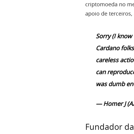
criptomoeda no me
apoio de terceiros,
Sorry (I know
Cardano folk
careless action
can reproduce
was dumb en
— Homer J (
Fundador da 