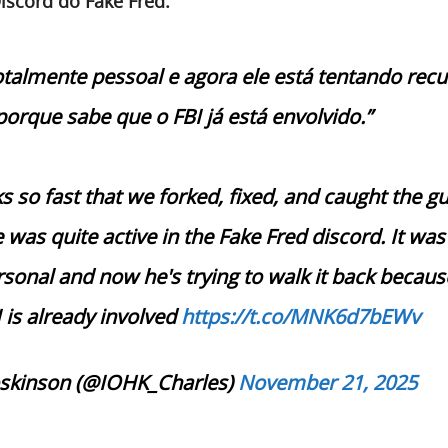
iscord do Fake Fred.”
totalmente pessoal e agora ele está tentando recu
porque sabe que o FBI já está envolvido.”
so fast that we forked, fixed, and caught the guy
 was quite active in the Fake Fred discord. It was
rsonal and now he's trying to walk it back becaus
 is already involved
https://t.co/MNK6d7bEWv
skinson (@IOHK_Charles)
November 21, 2025