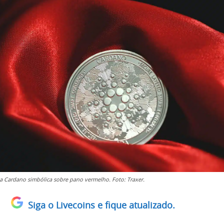
 Cardano simbólica sobre pano vermelho. Foto: Traxer.
Siga o Livecoins e fique atualizado.