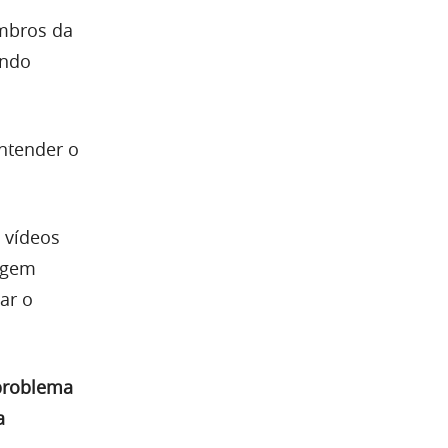
embros da
ando
ntender o
e vídeos
sagem
ar o
 problema
a