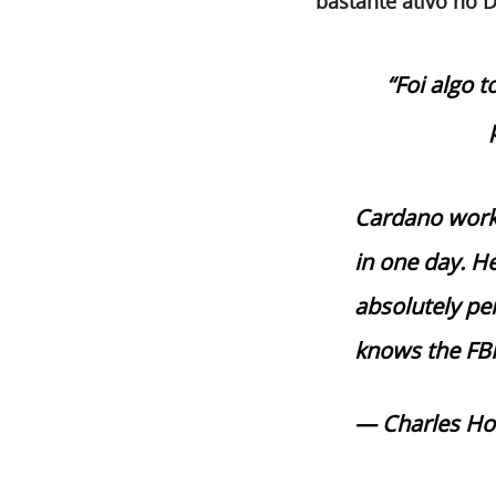
bastante ativo no D
“Foi algo 
Cardano works 
in one day. He
absolutely pe
knows the FBI
— Charles Ho