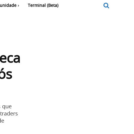
unidade
Terminal (Beta)
eca
ós
s que
traders
de