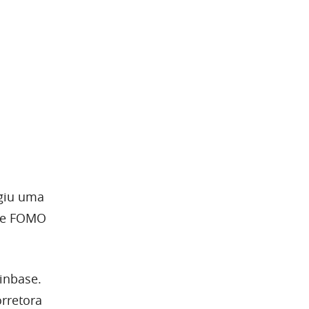
ngiu uma
 de FOMO
inbase.
orretora