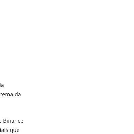
da
stema da
e Binance
iais que