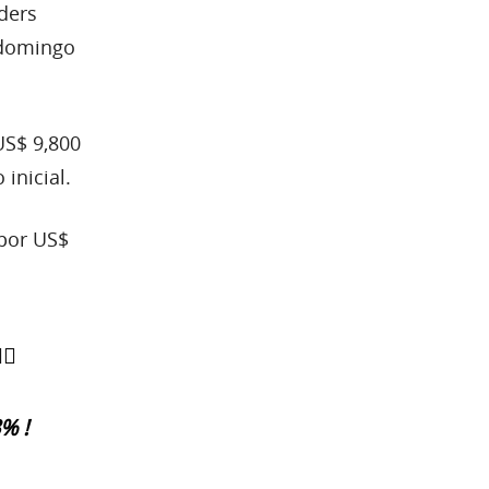
ders
 domingo
US$ 9,800
inicial.
por US$
♂️
% !