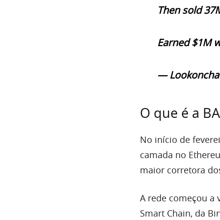
Then sold 3
Earned $1M wi
— Lookonchai
O que é a B
No início de fevere
camada no Ethereum
maior corretora do
A rede começou a v
Smart Chain, da Bin