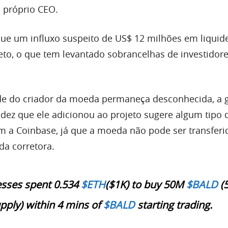
 próprio CEO.
e um influxo suspeito de US$ 12 milhões em liquide
eto, o que tem levantado sobrancelhas de investidor
de do criador da moeda permaneça desconhecida, a 
idez que ele adicionou ao projeto sugere algum tipo 
 a Coinbase, já que a moeda não pode ser transferi
da corretora.
esses spent 0.534
$ETH
($1K) to buy 50M
$BALD
(
upply) within 4 mins of
$BALD
starting trading.