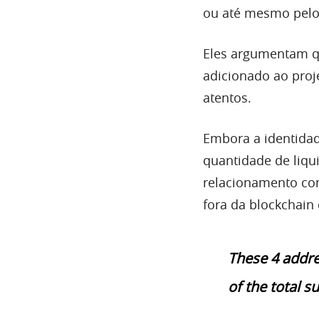
ou até mesmo pelo
Eles argumentam qu
adicionado ao proj
atentos.
Embora a identida
quantidade de liqu
relacionamento com
fora da blockchain 
These 4 addr
of the total s