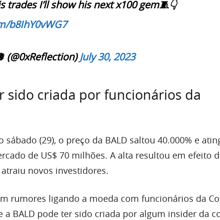
his trades I’ll show his next x100 gem🧵👇
com/b8IhY0vWG7
 (@0xReflection)
July 30, 2023
r sido criada por funcionários da
o sábado (29), o preço da BALD saltou 40.000% e ati
ercado de US$ 70 milhões. A alta resultou em efeito
atraiu novos investidores.
ram rumores ligando a moeda com funcionários da Co
e a BALD pode ter sido criada por algum insider da c