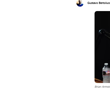
Gustavo Bertolucc
Brian Armst