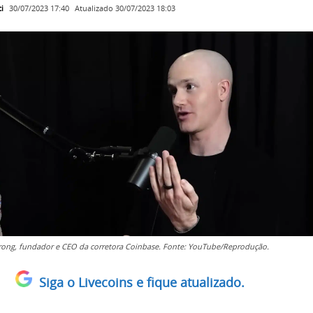
i
Atualizado
30/07/2023 18:03
30/07/2023 17:40
rong, fundador e CEO da corretora Coinbase. Fonte: YouTube/Reprodução.
Siga o Livecoins e fique atualizado.