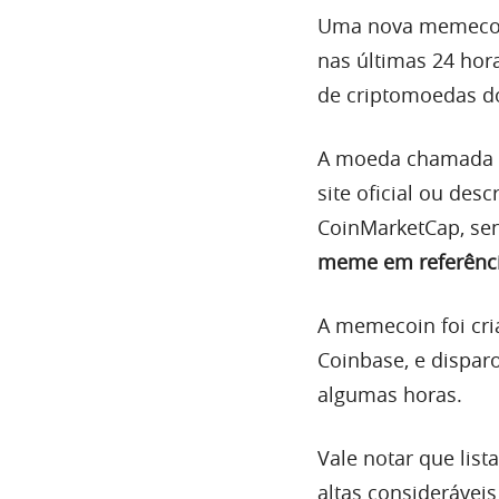
Uma nova memecoin
nas últimas 24 hor
de criptomoedas d
A moeda chamada
site oficial ou de
CoinMarketCap, sen
meme em referênci
A memecoin foi cri
Coinbase, e dispa
algumas horas.
Vale notar que lis
altas consideráveis