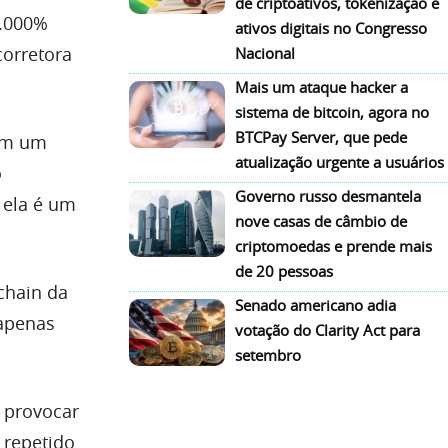
de criptoativos, tokenização e
0.000%
ativos digitais no Congresso
corretora
Nacional
Mais um ataque hacker a
sistema de bitcoin, agora no
BTCPay Server, que pede
tem um
atualização urgente a usuários
o
Governo russo desmantela
 ela é um
nove casas de câmbio de
criptomoedas e prende mais
de 20 pessoas
chain da
Senado americano adia
 apenas
votação do Clarity Act para
setembro
provocar
 repetido