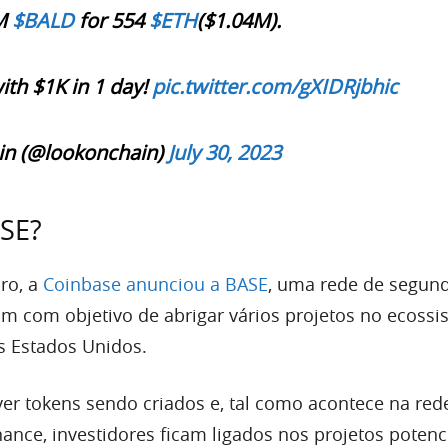
7M
$BALD
for 554
$ETH
($1.04M).
th $1K in 1 day!
pic.twitter.com/gXIDRjbhic
n (@lookonchain)
July 30, 2023
ASE?
iro, a
Coinbase anunciou a BASE
, uma rede de segun
 com objetivo de abrigar vários projetos no ecossi
s Estados Unidos.
er tokens sendo criados e, tal como acontece na red
ance, investidores ficam ligados nos projetos potenc