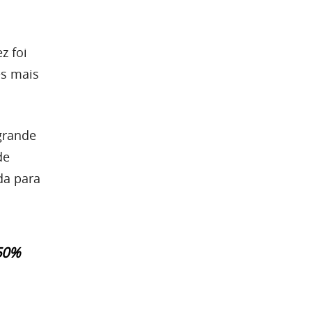
z foi
es mais
grande
de
da para
50%