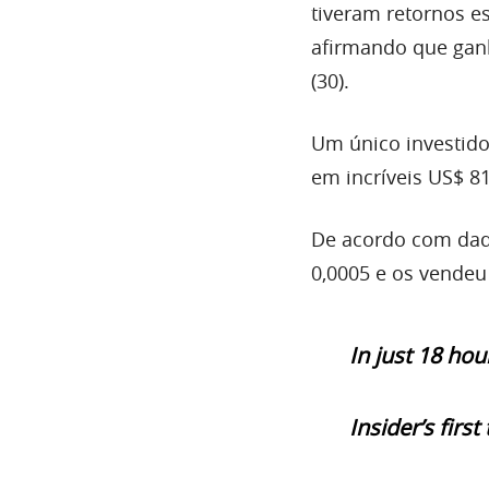
tiveram retornos e
afirmando que gan
(30).
Um único investido
em incríveis US$ 8
De acordo com dad
0,0005 e os vendeu
In just 18 hou
Insider’s firs