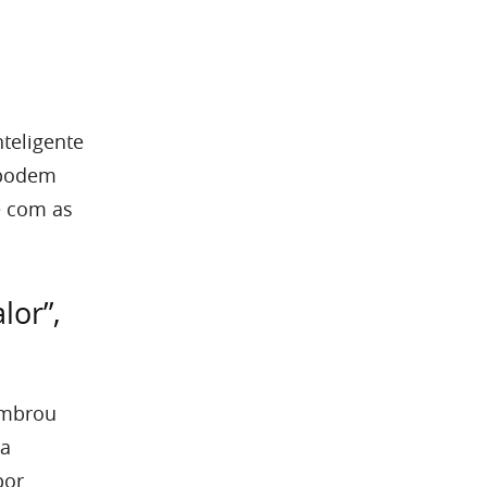
teligente
 podem
e com as
lor”,
embrou
 a
por