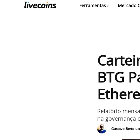
Ferramentas
Mercado C
Cartei
BTG Pa
Ether
Relatório mensa
na governança e
Gustavo Bertolucc