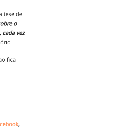
a tese de
obre o
, cada vez
tório.
ão fica
cebook
,