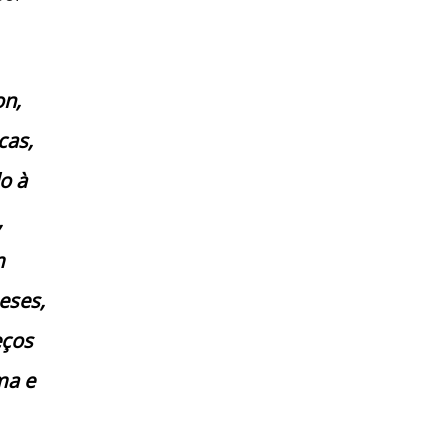
on,
cas,
o à
,
m
eses,
eços
ma e