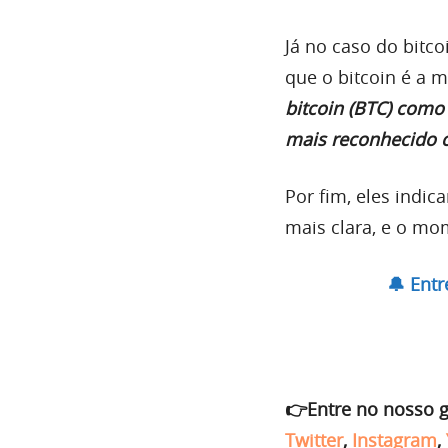
Já no caso do bitco
que o bitcoin é a m
bitcoin (BTC) como
mais reconhecido c
Por fim, eles indic
mais clara, e o mo
🔔 Ent
👉Entre no nosso 
Twitter
,
Instagram
,