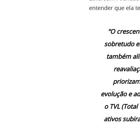
entender que ela 
“O crescen
sobretudo e
também ali
reavaliaç
prioriza
evolução e ad
o TVL (Tota
ativos subi