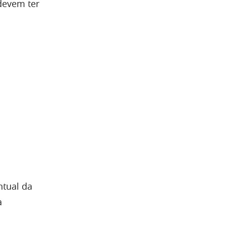
devem ter
ntual da
a