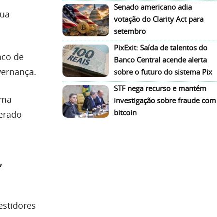
Senado americano adia
sua
votação do Clarity Act para
setembro
PixExit: Saída de talentos do
nco de
Banco Central acende alerta
vernança.
sobre o futuro do sistema Pix
STF nega recurso e mantém
uma
investigação sobre fraude com
bitcoin
erado
,
estidores