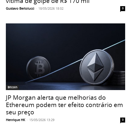
vítima de golpe de R$ 170 mil
Gustavo Bertolucci
-
18/05/2026 18:02
0
Bitcoin
JP Morgan alerta que melhorias do
Ethereum podem ter efeito contrário em
seu preço
Henrique HK
-
15/05/2026 13:29
0