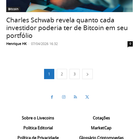
Bitcoin
Charles Schwab revela quanto cada
investidor poderia ter de Bitcoin em seu
portfólio
Henrique HK
-
07/04/2026 16:32
0
1
2
3
Sobre o Livecoins
Cotações
Politica Editorial
MarketCap
Política de Privacidade
Glossário Criptomoedas