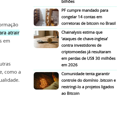
bilhões
PF cumpre mandado para
congelar 14 contas em
corretoras de bitcoin no Brasil
formação
ra atrair
Chainalysis estima que
‘ataques de chave-inglesa’
os em
contra investidores de
criptomoedas já resultaram
em perdas de US$ 30 milhões
utras
em 2026
de, como a
Comunidade tenta garantir
ualidade.
controle do domínio .bitcoin e
restringi-lo a projetos ligados
ao Bitcoin