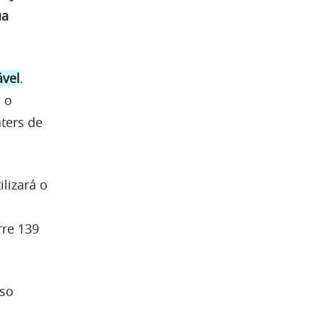
ua
ável
.
 o
nters de
lizará o
rre 139
uso
s