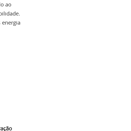
do ao
ilidade.
s energia
ração