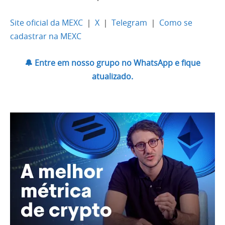
Site oficial da MEXC
｜
X
｜
Telegram
｜
Como se
cadastrar na MEXC
🔔 Entre em nosso grupo no WhatsApp e fique
atualizado.