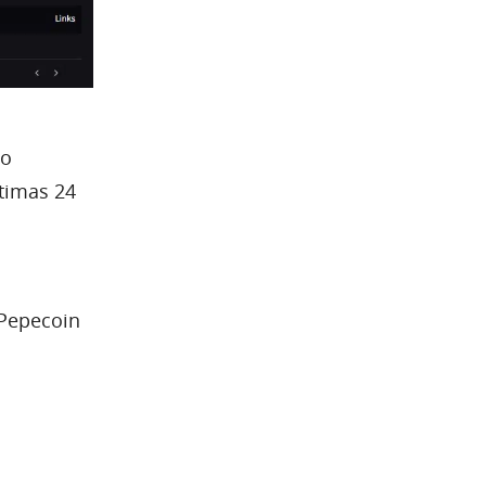
ão
timas 24
 Pepecoin