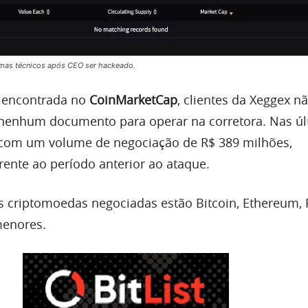
mas técnicos após CEO ser hackeado.
 encontrada no
CoinMarketCap
, clientes da Xeggex n
 nenhum documento para operar na corretora. Nas úl
 com um volume de negociação de R$ 389 milhões,
rente ao período anterior ao ataque.
is criptomoedas negociadas estão Bitcoin, Ethereum,
menores.