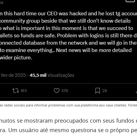
s redes sociais para informar problemas com sua plataforma aos seus clientes. Fonte:
muitos se mostraram preocupados com seus fundos 
ra. Um usuário até mesmo questiona se o próprio per