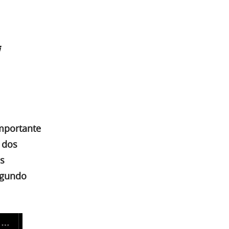
importante
 dos
is
egundo