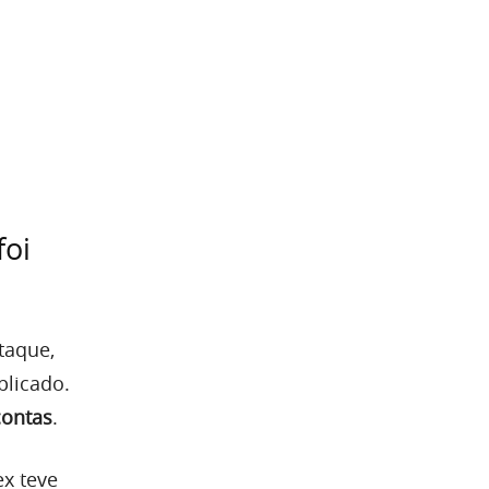
foi
taque,
plicado.
contas
.
x teve