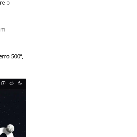
re o
um
erro 500”
,