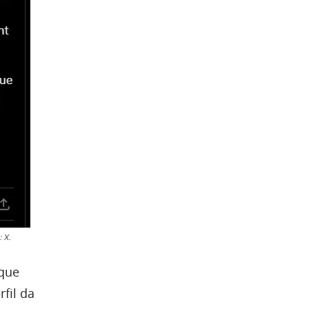
 X.
que
fil da