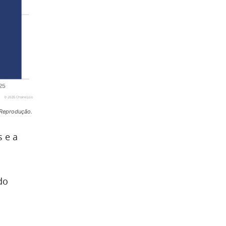
/Reprodução.
 e a
do