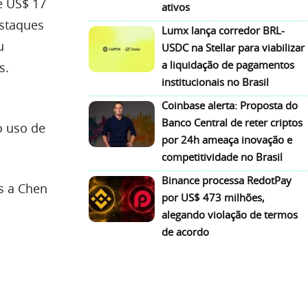
e US$ 17
ativos
estaques
Lumx lança corredor BRL-
u
USDC na Stellar para viabilizar
a liquidação de pagamentos
s.
institucionais no Brasil
Coinbase alerta: Proposta do
Banco Central de reter criptos
o uso de
por 24h ameaça inovação e
competitividade no Brasil
Binance processa RedotPay
s a Chen
por US$ 473 milhões,
alegando violação de termos
de acordo