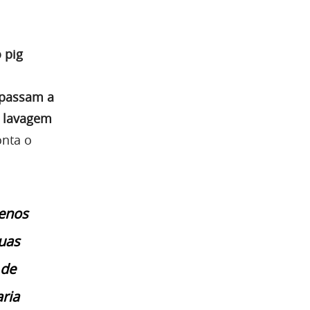
 pig
 passam a
e lavagem
onta o
menos
suas
 de
ria