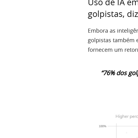
Uso de IA em
golpistas, diz
Embora as inteligên
golpistas também e
fornecem um retorn
“76% dos gol