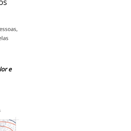
os
pessoas,
elas
lor e