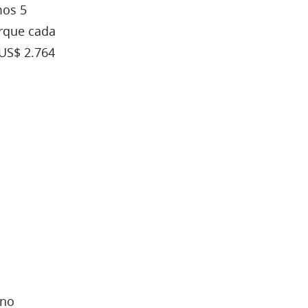
mos 5
orque cada
US$ 2.764
ano