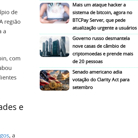
Mais um ataque hacker a
ípio de
sistema de bitcoin, agora no
BTCPay Server, que pede
A região
atualização urgente a usuários
a a
Governo russo desmantela
nove casas de câmbio de
criptomoedas e prende mais
oin, com
de 20 pessoas
cabou
Senado americano adia
lientes
votação do Clarity Act para
setembro
ades e
gos
, a