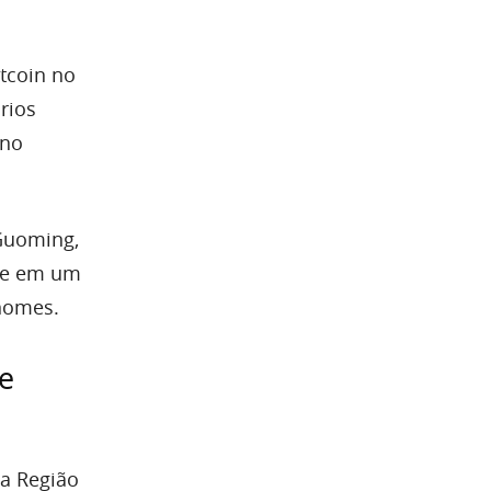
tcoin no
rios
 no
Guoming,
nte em um
nomes.
e
a Região