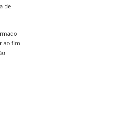
a de
firmado
r ao fim
tão