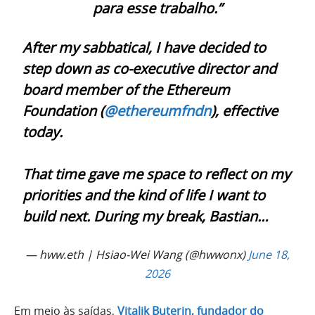
para esse trabalho.”
After my sabbatical, I have decided to
step down as co-executive director and
board member of the Ethereum
Foundation (
@ethereumfndn
), effective
today.
That time gave me space to reflect on my
priorities and the kind of life I want to
build next. During my break, Bastian…
— hww.eth | Hsiao-Wei Wang (@hwwonx)
June 18,
2026
Em meio às saídas,
Vitalik Buterin, fundador do