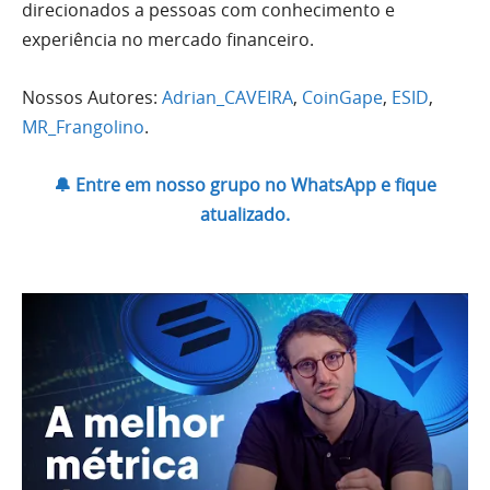
direcionados a pessoas com conhecimento e
experiência no mercado financeiro.
Nossos Autores:
Adrian_CAVEIRA
,
CoinGape
,
ESID
,
MR_Frangolino
.
🔔 Entre em nosso grupo no WhatsApp e fique
atualizado.