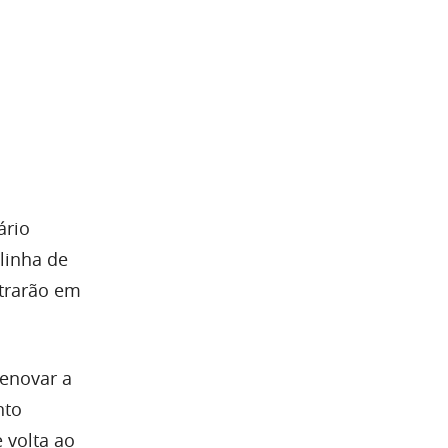
́rio
linha de
ntrarão em
enovar a
nto
 volta ao