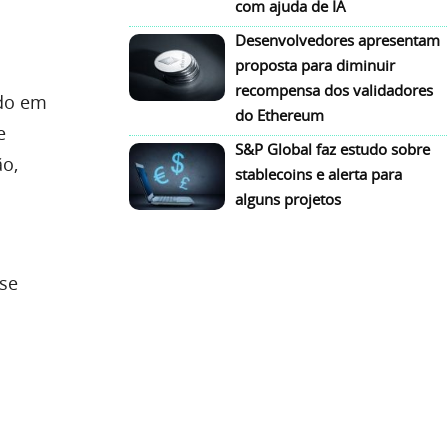
com ajuda de IA
Desenvolvedores apresentam
proposta para diminuir
recompensa dos validadores
do em
do Ethereum
e
S&P Global faz estudo sobre
̃o,
stablecoins e alerta para
alguns projetos
 se