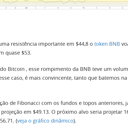
ma resistência importante em $44,8 o
token BNB
vo
m quase $53.
e do
Bitcoin
, esse rompimento da BNB teve um
volu
sse caso, é mais convincente, tanto que batemos na 
ão de Fibonacci com os fundos e topos anteriores, já
projeção em $49.13. O próximo alvo seria projetar 
56.71. (
veja o gráfico dinâmico
).