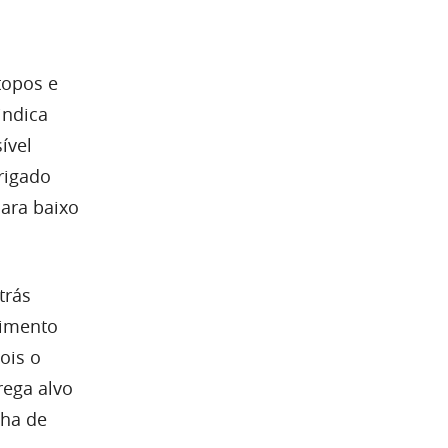
topos e
indica
́vel
brigado
ara baixo
trás
pimento
pois o
rega alvo
nha de