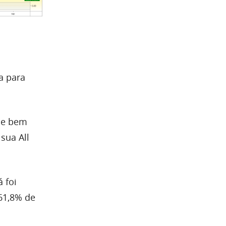
a para
me
bem
sua All
 foi
161,8% de