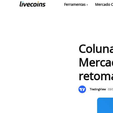
Ferramentas
Mercado C
Coluna
Mercad
retom
TradingView
03/