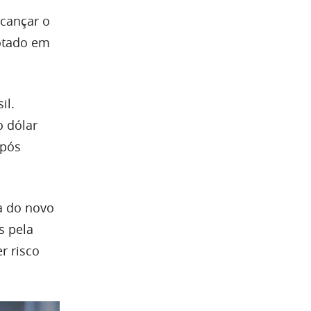
lcançar o
cotado em
il.
o dólar
após
a do novo
s pela
r risco