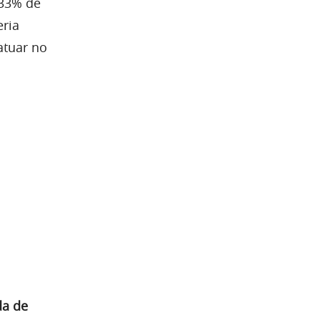
 33% de
eria
atuar no
a de