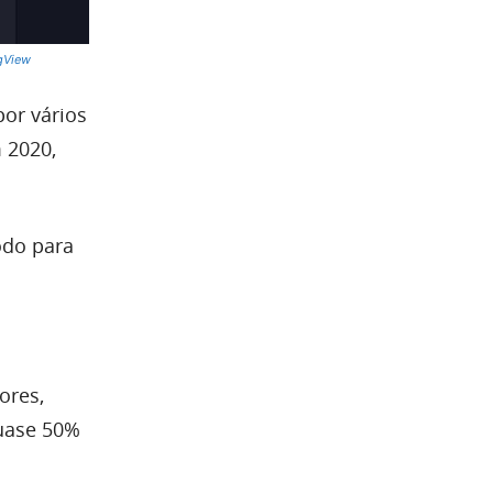
gView
or vários
 2020,
odo para
ores,
uase 50%