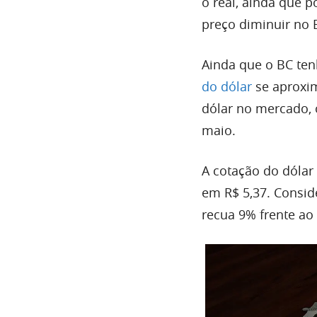
o real, ainda que 
preço diminuir no B
Ainda que o BC tenh
do dólar
se aproxim
dólar no mercado, 
maio.
A cotação do dóla
em R$ 5,37. Consid
recua 9% frente ao 