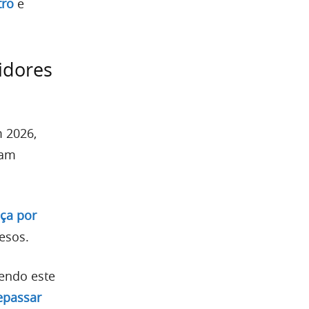
tro
e
idores
m 2026,
ram
nça por
esos.
vendo este
epassar