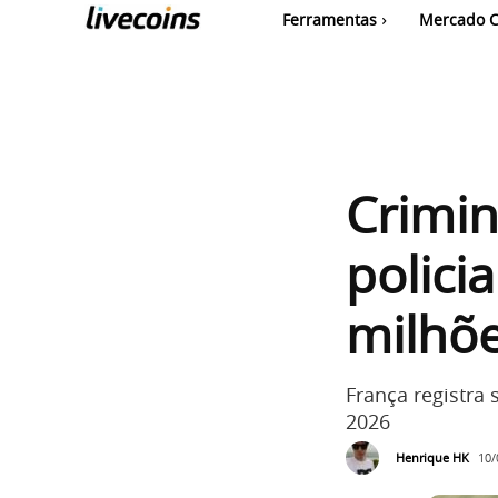
Ferramentas
Mercado C
Crimi
polici
milhõe
França registra
2026
Henrique HK
10/