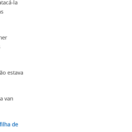
tacá-la
as
her
s
ão estava
ma van
filha de