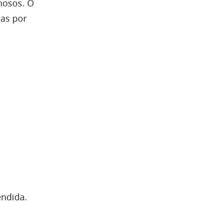
nosos. O
mas por
endida.