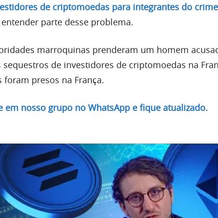
estidores de criptomoedas para integrantes do crime
 entender parte desse problema.
utoridades marroquinas prenderam um homem acusa
s sequestros de investidores de criptomoedas na Fran
s foram presos na França.
re em nosso grupo no WhatsApp e fique atualizado.