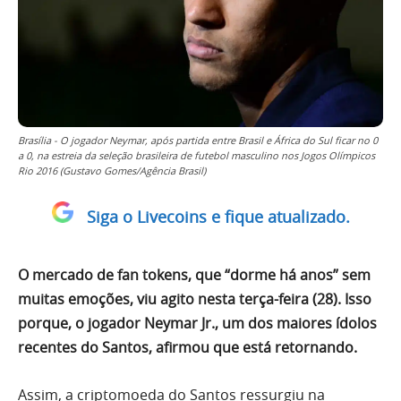
Brasília - O jogador Neymar, após partida entre Brasil e África do Sul ficar no 0
a 0, na estreia da seleção brasileira de futebol masculino nos Jogos Olímpicos
Rio 2016 (Gustavo Gomes/Agência Brasil)
Siga o Livecoins e fique atualizado.
O mercado de fan tokens, que “dorme há anos” sem
muitas emoções, viu agito nesta terça-feira (28). Isso
porque, o jogador Neymar Jr., um dos maiores ídolos
recentes do Santos, afirmou que está retornando.
Assim, a criptomoeda do Santos ressurgiu na