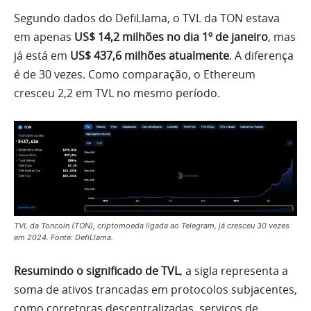
Segundo dados do DefiLlama, o TVL da TON estava
em apenas
US$ 14,2 milhões no dia 1º de janeiro
, mas
já está em
US$ 437,6 milhões atualmente
. A diferença
é de 30 vezes. Como comparação, o Ethereum
cresceu 2,2 em TVL no mesmo período.
TVL da Toncoin (TON), criptomoeda ligada ao Telegram, já cresceu 30 vezes
em 2024. Fonte: DefiLlama.
Resumindo o significado de TVL
, a sigla representa a
soma de ativos trancadas em protocolos subjacentes,
como corretoras descentralizadas, serviços de