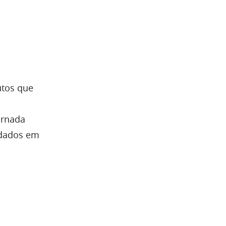
ornada
 dados em
s dados,
do