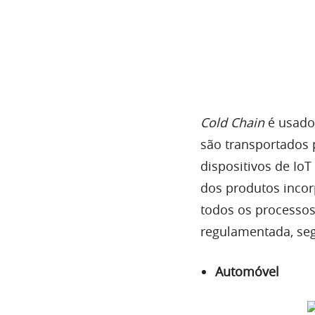
são transportados 
dispositivos de IoT
dos produtos inco
todos os processos,
regulamentada, seg
Automóvel
A
VeChain
cria um 
incluindo históric
motorista durante t
Medicina e Saúd