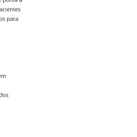
rrafas de
m
ibuidores
aforma
citas. Os