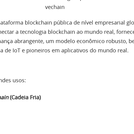
ataforma blockchain pública de nível empresarial glo
ectar a tecnologia blockchain ao mundo real, forn
rnança abrangente, um modelo econômico robusto, 
a de IoT e pioneiros em aplicativos do mundo real.
ndes usos:
hain
(Cadeia Fria)
para preservar, estender e assegurar a vida de prod