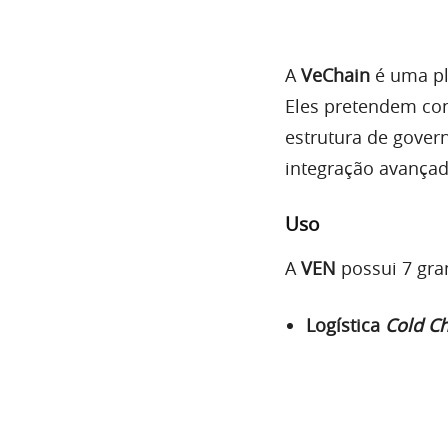
A
VeChain
é uma pl
Eles pretendem con
estrutura de gove
integração avançad
Uso
A
VEN
possui 7 gra
Logística
Cold C
Cold Chain
é usado 