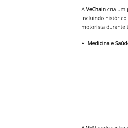
A
VEN
pode rastrea
ponta. Além disso,
a compartilhar co
permitir o monito
Luxo e Moda
A
VeChain
incorpor
monitorar os canai
ilegal. Enquanto i
produtos de luxo.
Licor