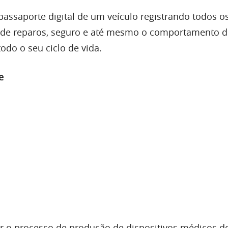
r o processo de produção de dispositivos médicos d
 com a autorização do paciente, podemos ajudar os p
m segurança seus dados biométricos com seus médic
ramento em tempo real.
a smartchips dentro de bens de luxo, as marcas po
s de vendas em tempo real para evitar o comércio
sso, os consumidores podem verificar a autenticidade