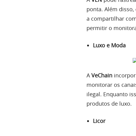
A
VeChain
criou um
vinho, os dados d
armazenados na bl
armazenem dados re
traz imenso valor e