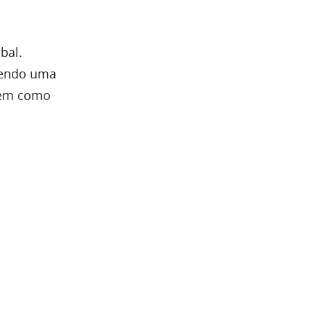
bal.
ecendo uma
bem como
utos que