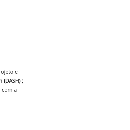
rojeto e
h (DASH) ;
o com a