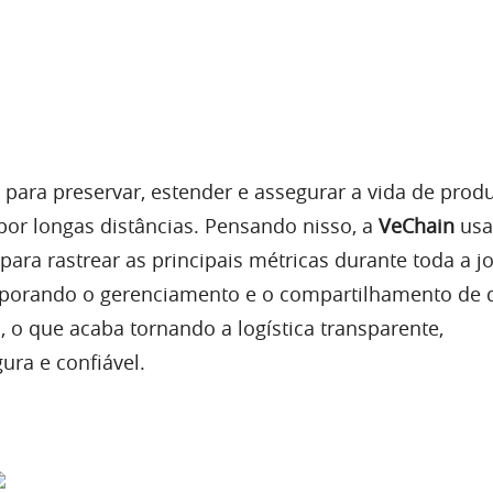
por longas distâncias. Pensando nisso, a
VeChain
usa
 para rastrear as principais métricas durante toda a j
rporando o gerenciamento e o compartilhamento de
 o que acaba tornando a logística transparente,
ura e confiável.
passaporte digital de um veículo registrando todos o
o de reparos, seguro e até mesmo o comportamento 
odo o seu ciclo de vida.
e