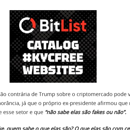
ção contrária de Trump sobre o criptomercado pode v
orância, já que o próprio ex-presidente afirmou que
e esse setor e que
“não sabe elas são fakes ou não”.
ke, quem sabe o que elas são? O que elas são com ce