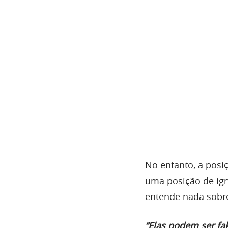
No entanto, a posi
uma posição de ign
entende nada sobr
“Elas podem ser fa