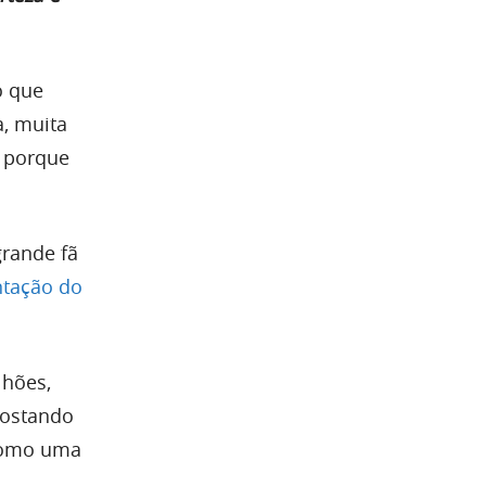
o que
a, muita
) porque
rande fã
ntação do
lhões,
postando
 como uma