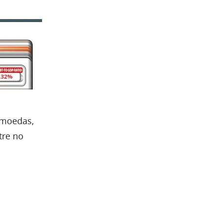
omoedas,
tre no