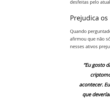
desfeitas pelo atua
Prejudica os
Quando perguntado
afirmou que não só
nesses ativos prej
“Eu gosto d
criptomo
acontecer. E
que devería