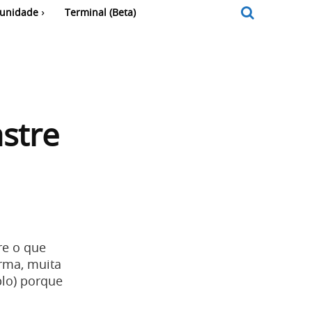
unidade
Terminal (Beta)
stre
re o que
irma, muita
plo) porque