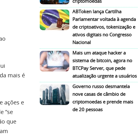
criptomoedas
ABToken lança Cartilha
Parlamentar voltada à agenda
de criptoativos, tokenização e
ativos digitais no Congresso
 ao
Nacional
Mais um ataque hacker a
sistema de bitcoin, agora no
ui
BTCPay Server, que pede
ada mais é
atualização urgente a usuários
Governo russo desmantela
nove casas de câmbio de
e ações e
criptomoedas e prende mais
de 20 pessoas
e “se
ão que
ejam