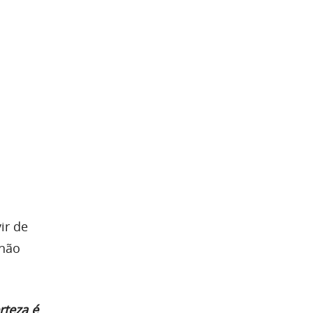
ir de
 não
rteza é