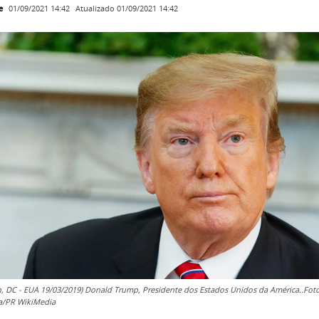
e
Atualizado
01/09/2021 14:42
01/09/2021 14:42
, DC - EUA 19/03/2019) Donald Trump, Presidente dos Estados Unidos da América..Foto
a/PR WikiMedia