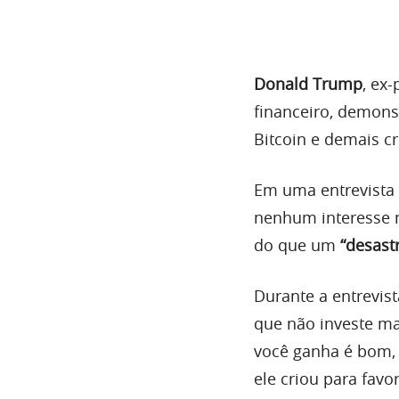
Donald Trump
, ex
financeiro, demons
Bitcoin e demais c
Em uma entrevista
nenhum interesse n
do que um
“desastr
Durante a entrevis
que não investe ma
você ganha é bom, 
ele criou para fav