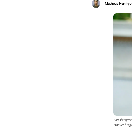
Matheus Henriqu
(Washington
Isac Nóbreg