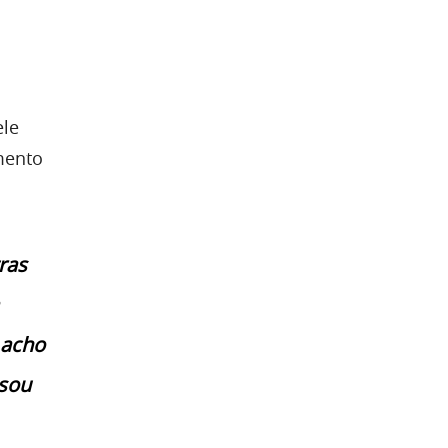
ele
mento
ras
 acho
 sou