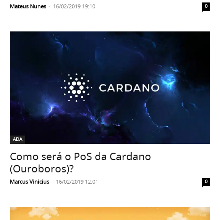
Mateus Nunes
-
16/02/2019 19:10
0
ADA
Como será o PoS da Cardano
(Ouroboros)?
Marcus Vinicius
-
16/02/2019 12:01
0