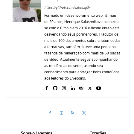
https://github.com/sabotag3x
Formado em desenvolvimento web há mais
de 20 anos, Henrique Kalashnikov encontrou-
se com o Bitcoin em 2016 e desde então está
desvendando seus pormenores. Tradutor de
mais de 100 documentos sobre criptomoedas
alternativas, também já teve uma pequena
fazenda de mineração com mais de 50 placas
de vídeo. Atualmente segue acompanhando
as tendências do setor, usando seu
conhecimento para entregar bons conteúdos
aos leitores do Livecoins.
Sobre o Livecoins
Cotações