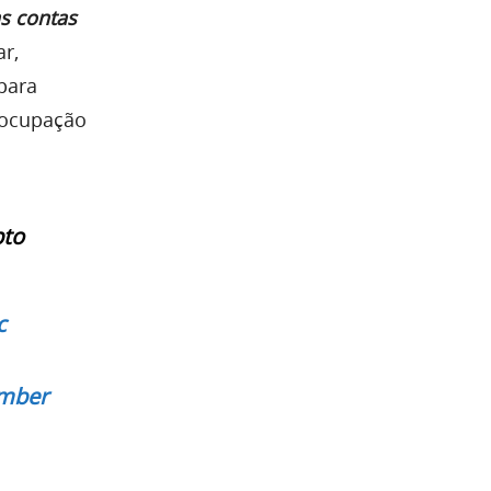
as contas
ar,
para
eocupação
pto
c
mber