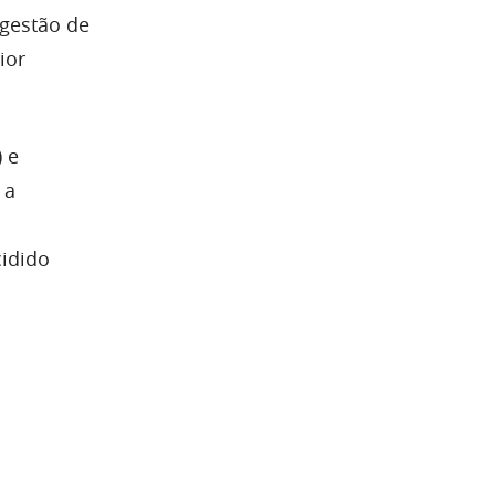
 gestão de
ior
) e
 a
idido