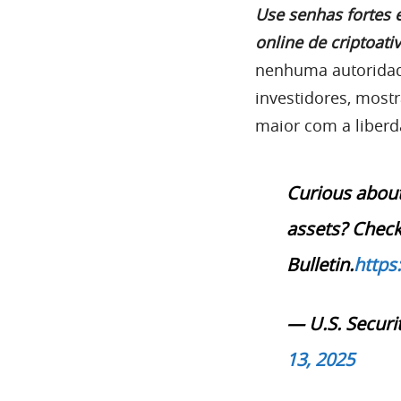
Use senhas fortes e
online de criptoati
nenhuma autoridad
investidores, mos
maior com a liberd
Curious about
assets? Check
Bulletin.
https
— U.S. Secur
13, 2025