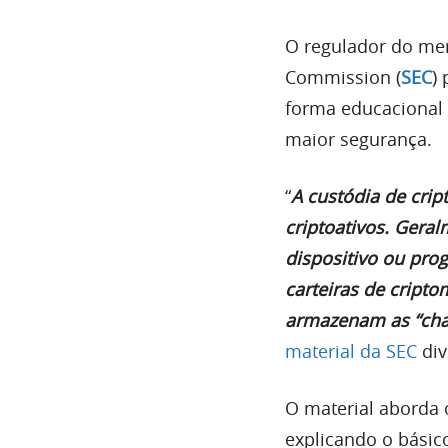
O regulador do mer
Commission (
SEC
)
forma educacional 
maior segurança.
“
A custódia de cri
criptoativos. Geral
dispositivo ou pr
carteiras de cript
armazenam as “chav
material da SEC
div
O material aborda 
explicando o básic