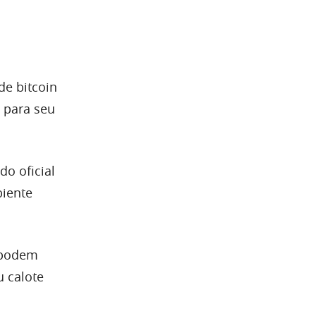
de bitcoin
 para seu
do oficial
biente
s podem
u calote