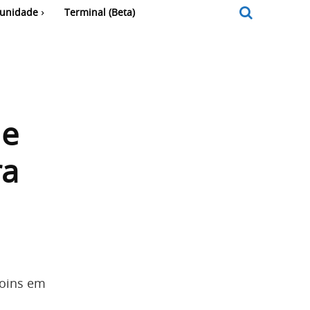
unidade
Terminal (Beta)
de
ra
coins em