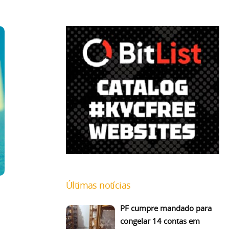
Últimas notícias
PF cumpre mandado para
congelar 14 contas em