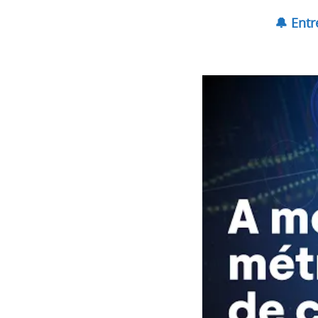
🔔 Ent