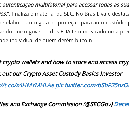
 autenticação multifatorial para acessar todas as su
vos.
“, finaliza o material da SEC. No Brasil, vale destac
e elaborou um guia de proteção para auto custódia 
trando que o governo dos EUA tem mostrado uma pr
ade individual de quem detém bitcoin.
 crypto wallets and how to store and access cry
 out our Crypto Asset Custody Basics Investor
://t.co/x4HMYMHLAe
pic.twitter.com/bSbP25nzO
ities and Exchange Commission (@SECGov)
Dece