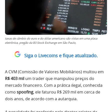
taxas de câmbio do euro e do dólar americano são vistas em uma placa
eletrônica, pregão da B3 Stock Exchange em São Paulo,
Siga o Livecoins e fique atualizado.
A CVM (Comissão de Valores Mobiliários) multou em
R$ 403 mil
um trader que manipulou preços do
mercado financeiro. Com a prática ilegal, conhecida
como
spoofing
, ele faturou R$ 269 mil em cerca de
dois anos, de acordo com a autarquia.