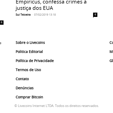
Empiricus, confessa crimes à
justiça dos EUA
Sui Teixeira
-
07/02/2019 13:18
0
0
Sobre o Livecoins
C
e
Politica Editorial
M
Política de Privacidade
G
Termos de Uso
Contato
Denúncias
Comprar Bitcoin
© Livecoins Internet LTDA. Todos os direitos reservados.