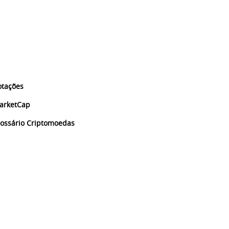
otações
arketCap
lossário Criptomoedas