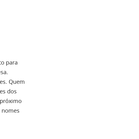
to para
sa.
ões. Quem
ões dos
o próximo
e nomes