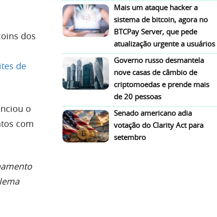
Mais um ataque hacker a
sistema de bitcoin, agora no
BTCPay Server, que pede
coins dos
atualização urgente a usuários
Governo russo desmantela
ites de
nove casas de câmbio de
criptomoedas e prende mais
de 20 pessoas
unciou o
Senado americano adia
ntos com
votação do Clarity Act para
setembro
namento
blema