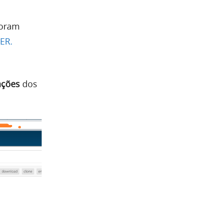
foram
ER.
ações
dos