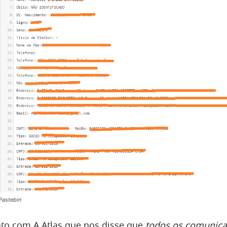
Pastebin
to com A Atlas que nos disse que
todos os comunic