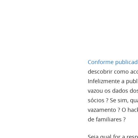
Conforme publicado
descobrir como ac
Infelizmente a pub
vazou os dados dos
sócios ? Se sim, q
vazamento ? O hac
de familiares ?
Seja qual for a res