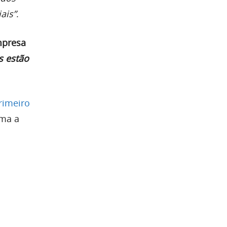
ais”
.
mpresa
s estão
rimeiro
rma a