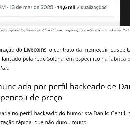
rta sobre golpe de memecoin utilizando sua imagem após conta no X ser hackeada. Red
uração do
Livecoins
, o contrato da memecoin suspeit
 lançado pela rede Solana, em específico na fábrica 
fun
.
unciada por perfil hackeado de Da
espencou de preço
da no perfil hackeado do humorista Danilo Gentili 
rização rápida, que não durou muito.