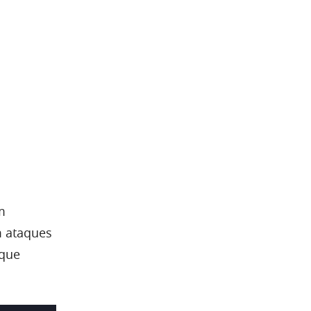
m
m ataques
 que