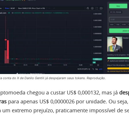
 conta do X de Danilo Gentili já despejaram seus tokens. Reprodução.
riptomoeda chegou a custar US$ 0,000132, mas já
des
ras
para apenas US$ 0,0000026 por unidade. Ou seja
um extremo prejuízo, praticamente impossível de s