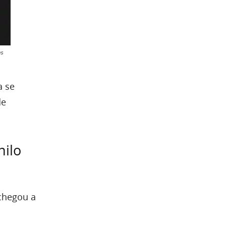
es
a se
de
nilo
chegou a