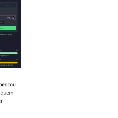
pencou
, quem
er