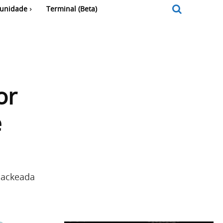
unidade
Terminal (Beta)
or
e
 hackeada