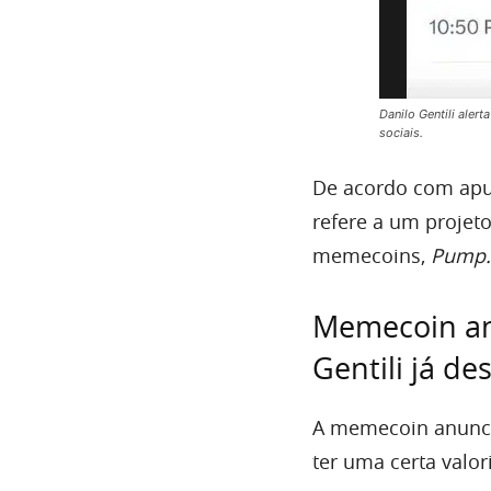
Danilo Gentili ale
sociais.
De acordo com ap
refere a um projeto
memecoins,
Pump.
Memecoin an
Gentili já d
A memecoin anuncia
ter uma certa valo