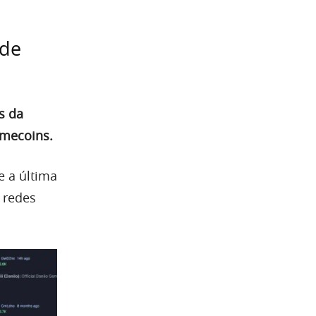
 de
s da
emecoins.
 a última
 redes