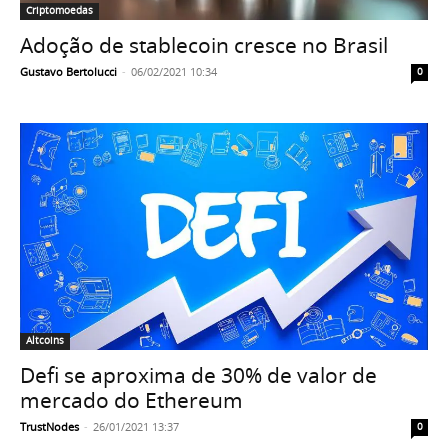
Criptomoedas
Adoção de stablecoin cresce no Brasil
Gustavo Bertolucci
-
06/02/2021 10:34
0
Altcoins
Defi se aproxima de 30% de valor de
mercado do Ethereum
TrustNodes
-
26/01/2021 13:37
0