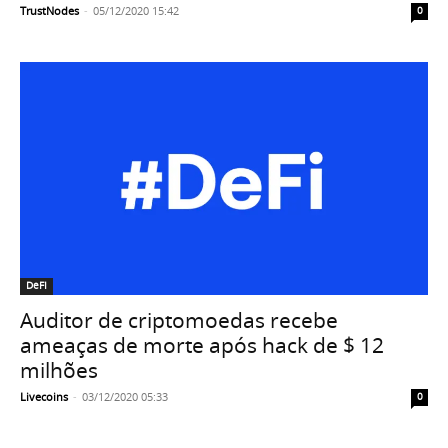
TrustNodes
-
05/12/2020 15:42
0
DeFI
Auditor de criptomoedas recebe
ameaças de morte após hack de $ 12
milhões
Livecoins
-
03/12/2020 05:33
0