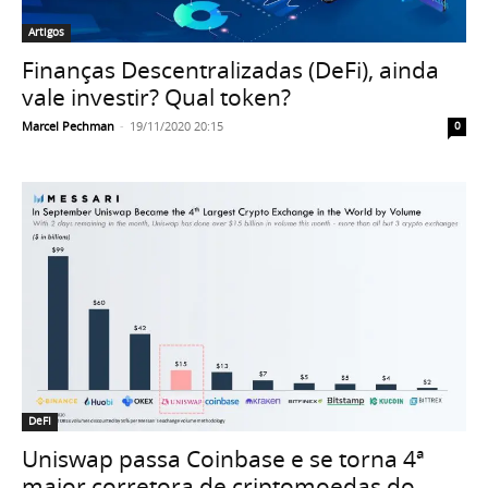
Artigos
Finanças Descentralizadas (DeFi), ainda
vale investir? Qual token?
Marcel Pechman
-
19/11/2020 20:15
0
DeFI
Uniswap passa Coinbase e se torna 4ª
maior corretora de criptomoedas do