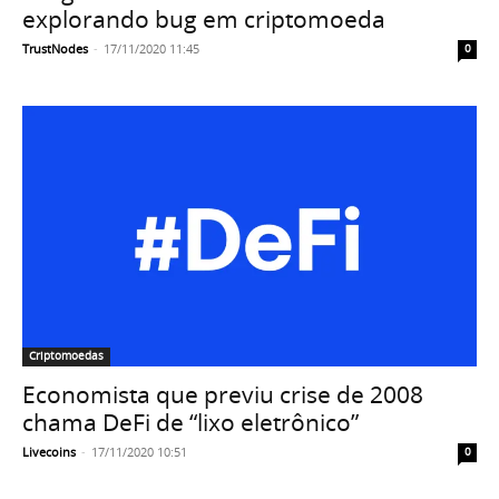
explorando bug em criptomoeda
TrustNodes
-
17/11/2020 11:45
0
Criptomoedas
Economista que previu crise de 2008
chama DeFi de “lixo eletrônico”
Livecoins
-
17/11/2020 10:51
0