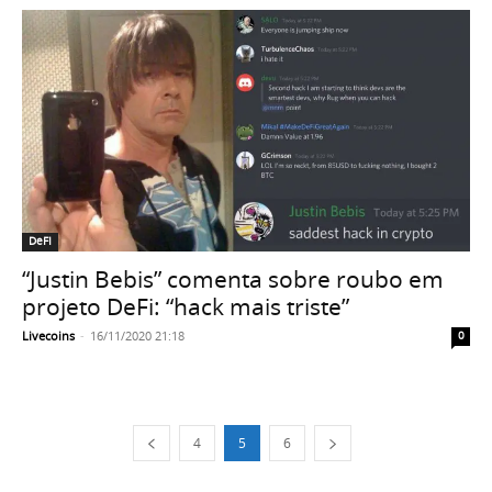
DeFI
“Justin Bebis” comenta sobre roubo em
projeto DeFi: “hack mais triste”
Livecoins
-
16/11/2020 21:18
0
4
5
6