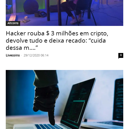
Altcoins
Hacker rouba $ 3 milhões em cripto,
devolve tudo e deixa recado: “cuida
dessa m….”
Livecoins
-
29/12/2020 06:14
0