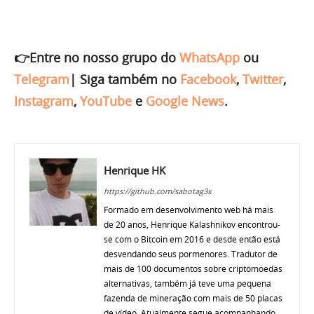
👉Entre no nosso grupo do
WhatsApp
ou
Telegram
|
Siga também no
Facebook
,
Twitter
,
Instagram
,
YouTube
e
Google News
.
Henrique HK
https://github.com/sabotag3x
Formado em desenvolvimento web há mais
de 20 anos, Henrique Kalashnikov encontrou-
se com o Bitcoin em 2016 e desde então está
desvendando seus pormenores. Tradutor de
mais de 100 documentos sobre criptomoedas
alternativas, também já teve uma pequena
fazenda de mineração com mais de 50 placas
de vídeo. Atualmente segue acompanhando