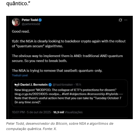
quântico.”
Peter Todd, desenvolvedor do Bitcoin, sobre NSA e algorítimos de
computação quântica. Fonte: X.