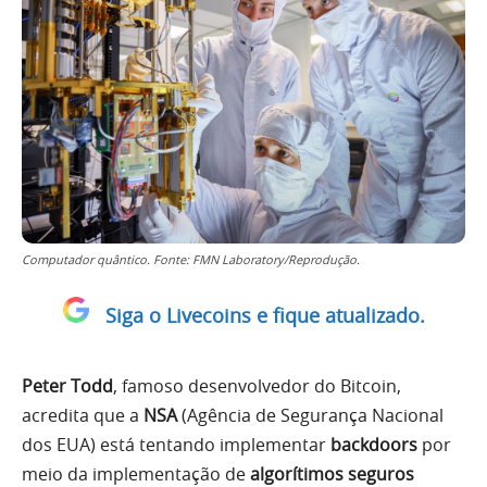
Computador quântico. Fonte: FMN Laboratory/Reprodução.
Siga o Livecoins e fique atualizado.
Peter Todd
, famoso desenvolvedor do Bitcoin,
acredita que a
NSA
(Agência de Segurança Nacional
dos EUA) está tentando implementar
backdoors
por
meio da implementação de
algorítimos seguros