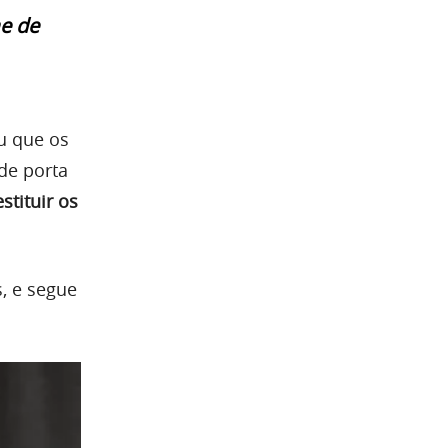
e de
ou que os
de porta
tituir os
, e segue