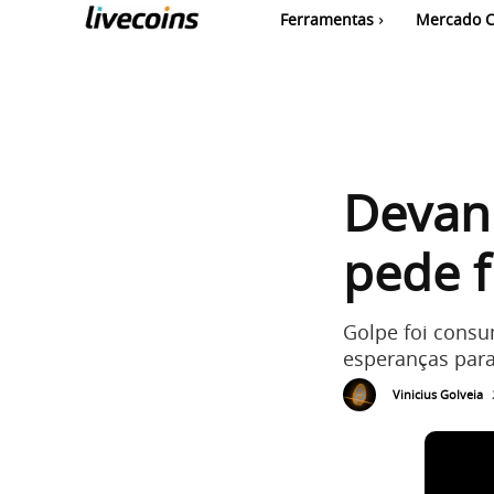
Ferramentas
Mercado C
Devani
pede f
Golpe foi consu
esperanças para
Vinicius Golveia