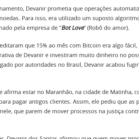
onamento, Devanir prometia que operações automati
oedas. Para isso, era utilizado um suposto algoritm
mado pela empresa de “
Bot Love
” (Robô do amor).
editaram que 15% ao mês com Bitcoin era algo fácil,
rativa de Devanir e investiram muito dinheiro no poss
igado por autoridades no Brasil, Devanir acabou fugi
ele afirma estar no Maranhão, na cidade de Matinha,
para pagar antigos clientes. Assim, ele pediu que as
nele, que parem de mover processos na justiça cont
s, Devanir dos Santos afirmou que quem mover pro