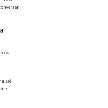
conversar
ra
ra no
ma até
mide