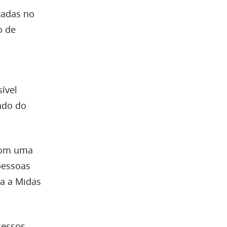
zadas no
o de
ível
ndo do
 com uma
 pessoas
ra a Midas
cessos