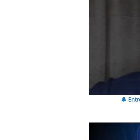
🔔 Ent