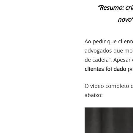
“Resumo: cri
novo”
Ao pedir que clien
advogados que move
de cadeia”. Apesar
clientes foi dado
po
O vídeo completo d
abaixo: