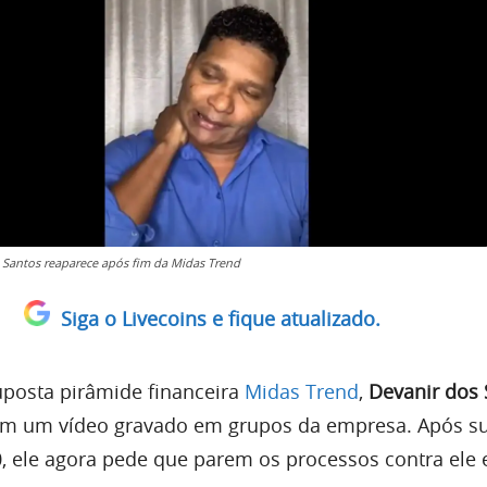
 Santos reaparece após fim da Midas Trend
Siga o Livecoins e fique atualizado.
suposta pirâmide financeira
Midas Trend
,
Devanir dos 
 em um vídeo gravado em grupos da empresa. Após s
0, ele agora pede que parem os processos contra ele