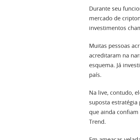
Durante seu funci
mercado de criptom
investimentos cha
Muitas pessoas acr
acreditaram na nar
esquema. Já invest
país.
Na live, contudo, 
suposta estratégia 
que ainda confiam 
Trend.
Em ameaças velada