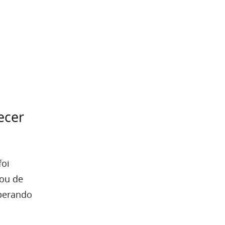
ecer
foi
rou de
sperando