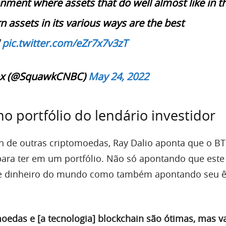
onment where assets that do well almost like in t
n assets in its various ways are the best
"
pic.twitter.com/eZr7x7v3zT
x (@SquawkCNBC)
May 24, 2022
no portfólio do lendário investidor
n de outras criptomoedas, Ray Dalio aponta que o B
 para ter em um portfólio. Não só apontando que este
e dinheiro do mundo como também apontando seu ê
oedas e [a tecnologia] blockchain são ótimas, mas 