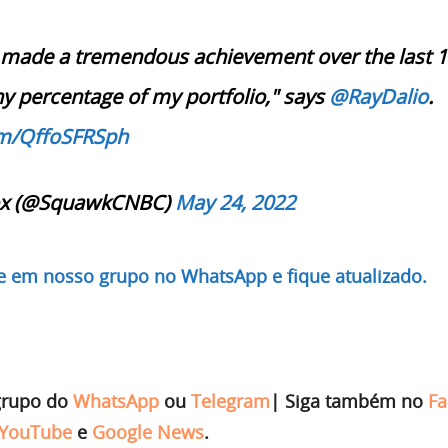
made a tremendous achievement over the last 1
iny percentage of my portfolio," says
@RayDalio
.
om/QffoSFRSph
x (@SquawkCNBC)
May 24, 2022
re em nosso grupo no WhatsApp e fique atualizado.
grupo do
WhatsApp
ou
Telegram
|
Siga também no
Fa
YouTube
e
Google News
.