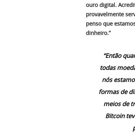
ouro digital. Acredi
provavelmente serv
penso que estamos
dinheiro.”
“Então quan
todas moedas
nós estamo
formas de di
meios de tr
Bitcoin te