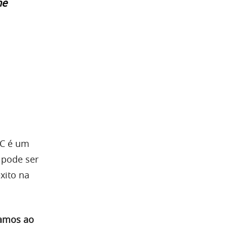
he
TC é um
 pode ser
xito na
vamos ao