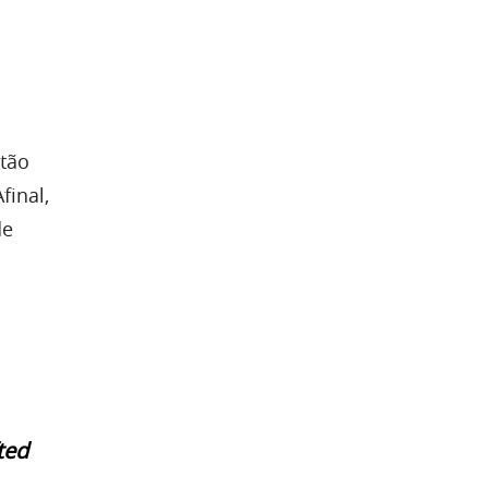
ntão
final,
de
ted