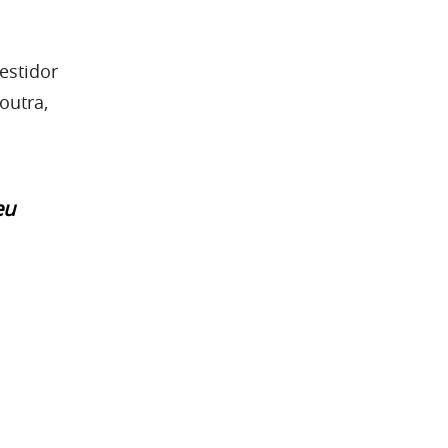
estidor
outra,
eu