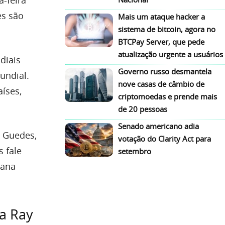
es são
Mais um ataque hacker a
sistema de bitcoin, agora no
BTCPay Server, que pede
atualização urgente a usuários
diais
Governo russo desmantela
undial.
nove casas de câmbio de
íses,
criptomoedas e prende mais
de 20 pessoas
Senado americano adia
 Guedes,
votação do Clarity Act para
s fale
setembro
mana
a Ray