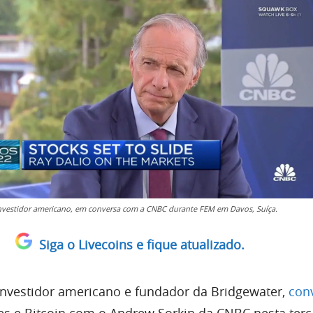
investidor americano, em conversa com a CNBC durante FEM em Davos, Suíça.
Siga o Livecoins e fique atualizado.
investidor americano e fundador da Bridgewater,
con
ões e Bitcoin com o Andrew Sorkin da CNBC nesta terç