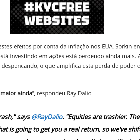
stes efeitos por conta da inflação nos EUA, Sorkin e
tá investindo em ações está perdendo ainda mais. A
 despencando, o que amplifica esta perda de poder 
 maior ainda”
, respondeu Ray Dalio
trash," says
@RayDalio
. "Equities are trashier. The
at is going to get you a real return, so we've shif