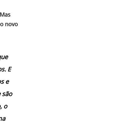
“Mas
 o novo
que
s. E
s e
 são
, o
ma