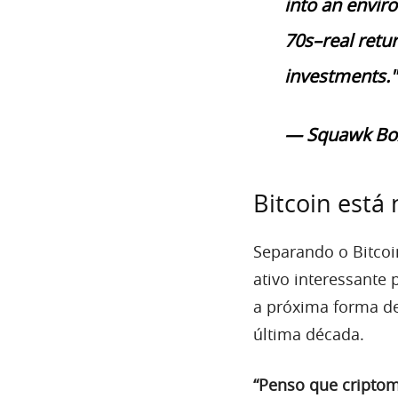
into an envir
70s–real retur
investments.
— Squawk Bo
Bitcoin está 
Separando o Bitcoi
ativo interessante
a próxima forma d
última década.
“Penso que criptom