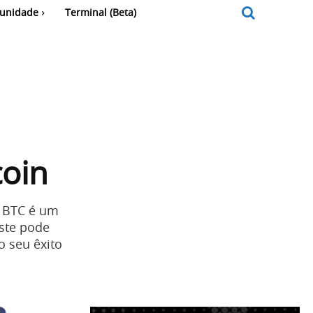
unidade
Terminal (Beta)
coin
o BTC é um
este pode
 seu êxito