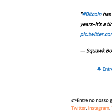
"
#Bitcoin
has 
years–it's a t
pic.twitter.c
— Squawk Bo
🔔 Ent
👉Entre no nosso 
Twitter
,
Instagram
,