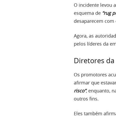
O incidente levou 
esquema de
“rug pu
desaparecem com o
Agora, as autorida
pelos líderes da e
Diretores da
Os promotores acus
afirmar que esta
risco”
, enquanto, n
outros fins.
Eles também afirma