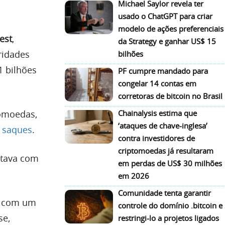
Michael Saylor revela ter
usado o ChatGPT para criar
modelo de ações preferenciais
est
,
da Strategy e ganhar US$ 15
ridades
bilhões
1 bilhões
PF cumpre mandado para
congelar 14 contas em
corretoras de bitcoin no Brasil
tomoedas,
Chainalysis estima que
‘ataques de chave-inglesa’
 saques
.
contra investidores de
criptomoedas já resultaram
stava com
em perdas de US$ 30 milhões
em 2026
Comunidade tenta garantir
s, com um
controle do domínio .bitcoin e
se,
restringi-lo a projetos ligados