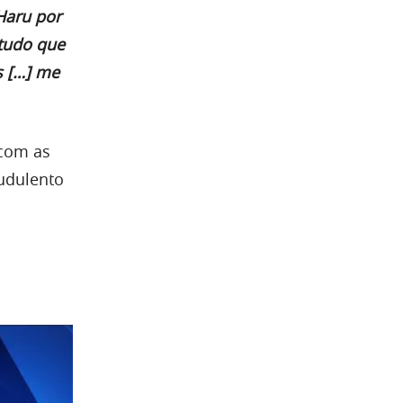
Haru por
 tudo que
s […] me
 com as
audulento