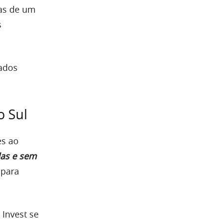
tas de um
s
bados
o Sul
es ao
das e sem
 para
 Invest se