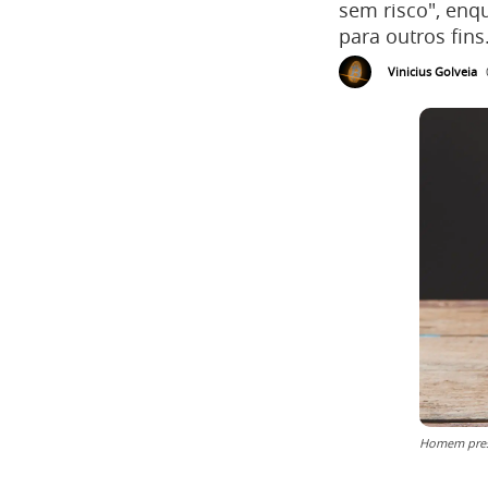
sem risco", enq
para outros fins
Vinicius Golveia
Homem pres