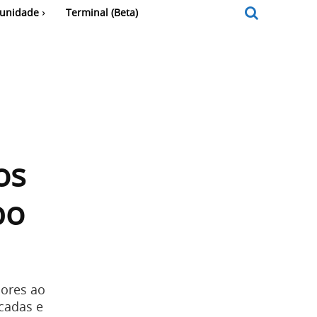
unidade
Terminal (Beta)
os
bo
dores ao
cadas e