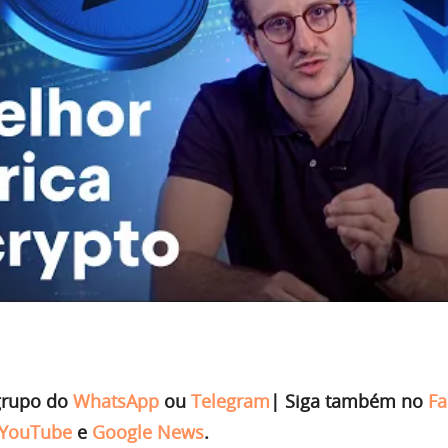
grupo do
WhatsApp
ou
Telegram
|
Siga também no
Fa
YouTube
e
Google News
.