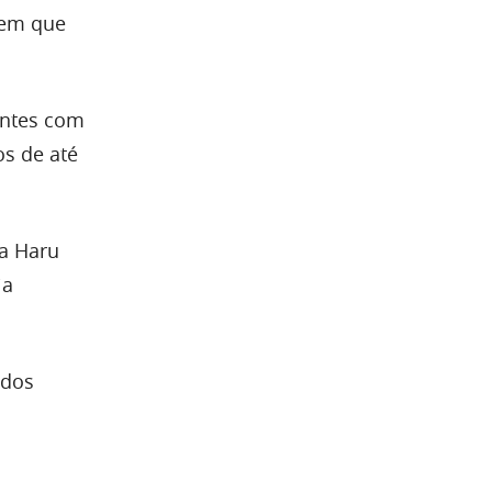
 em que
entes com
os de até
 a Haru
ia
 dos