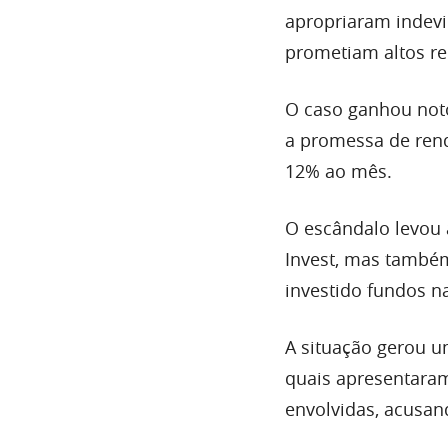
apropriaram indev
prometiam altos r
O caso ganhou noto
a promessa de rend
12% ao mês.
O escândalo levou 
Invest, mas também
investido fundos n
A situação gerou u
quais apresentaram
envolvidas, acusan