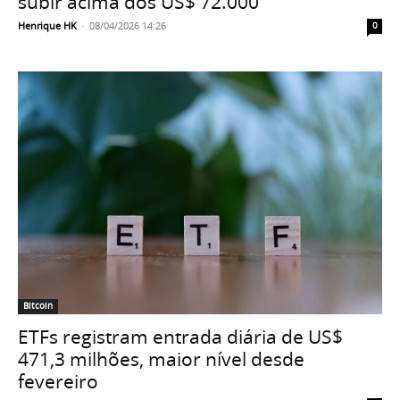
subir acima dos US$ 72.000
Henrique HK
-
08/04/2026 14:26
0
Bitcoin
ETFs registram entrada diária de US$
471,3 milhões, maior nível desde
fevereiro