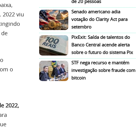
de 20 pessoas
aixa,
Senado americano adia
 2022 viu
votação do Clarity Act para
tingindo
setembro
 de
PixExit: Saída de talentos do
Banco Central acende alerta
sobre o futuro do sistema Pix
 o
STF nega recurso e mantém
com o
investigação sobre fraude com
bitcoin
de 2022,
ara
que