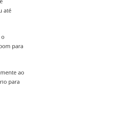
e
u até
 o
o bom para
tamente ao
rio para