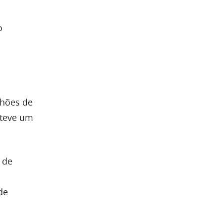
o
lhões de
 teve um
 de
de