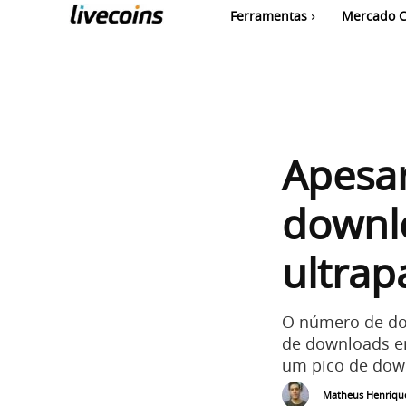
Ferramentas
Mercado C
Apesar
downlo
ultra
O número de do
de downloads em
um pico de down
Matheus Henriqu