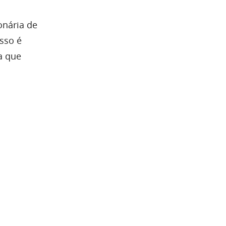
onária de
sso é
a que