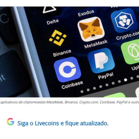
 aplicativos de criptomoedas MetaMask, Binance, Crypto.com, Coinbase, PayPal e outr
Siga o Livecoins e fique atualizado.