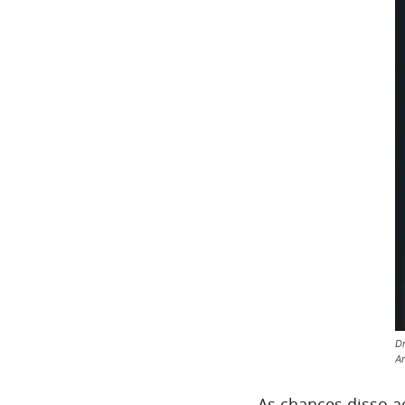
Dr
Ar
As chances disso a