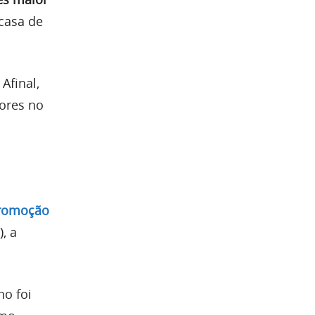
casa de
Afinal,
ores no
romoção
, a
no foi