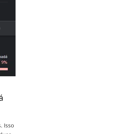
á
. Isso