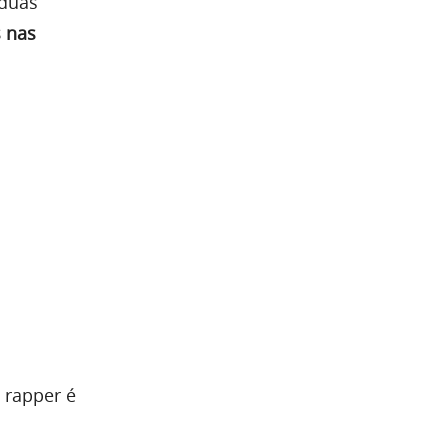
duas
s nas
 rapper é