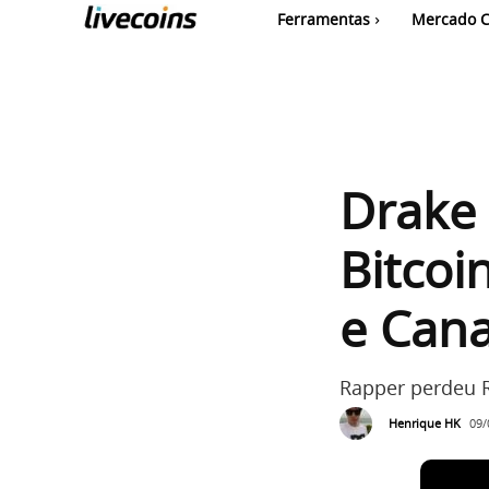
Ferramentas
Mercado C
Drake 
Bitcoi
e Can
Rapper perdeu R
Henrique HK
09/