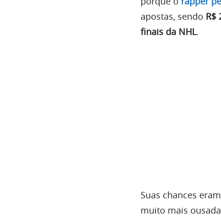
porque o
rapper p
apostas, sendo
R$ 
finais da NHL
.
Suas chances eram 
muito mais ousada