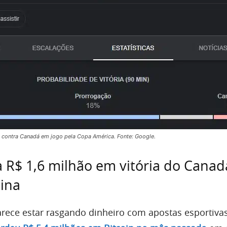
ta contra Canadá em jogo pela Copa América. Fonte: Google.
 R$ 1,6 milhão em vitória do Canad
ina
arece estar rasgando dinheiro com apostas esportivas