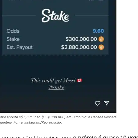
ake aposta R$ 1,6 milhão (US$ 300.000) em Bitcoin que Canadá vencerá
gentina. Fonte: Instagram/Reprodução.
contecer são tão baixas que
o prêmio é quase 10 vez