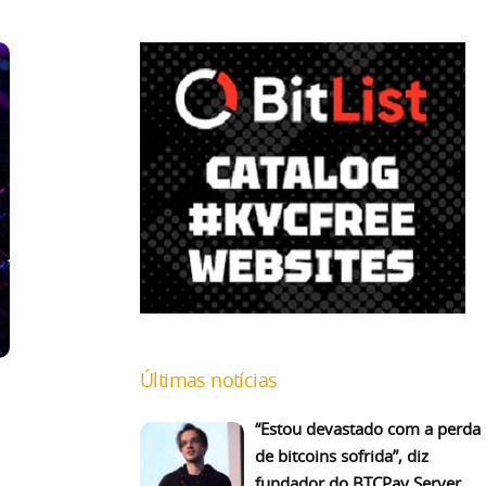
Últimas notícias
“Estou devastado com a perda
de bitcoins sofrida”, diz
fundador do BTCPay Server