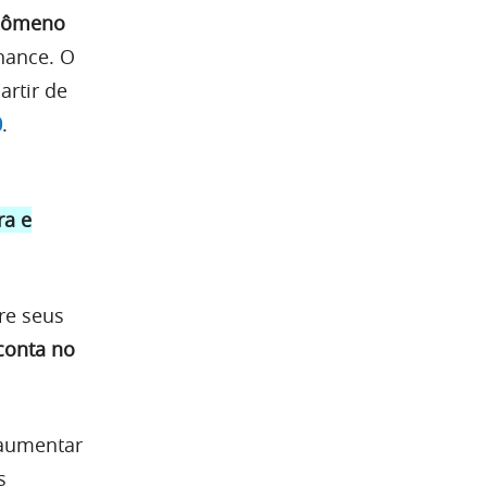
enômeno
nance. O
artir de
0
.
ra e
re seus
conta no
 aumentar
s