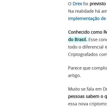
O
Drex
foi
previsto
Na realidade há a
implementação de s
Conhecido como Rea
do Brasil.
Esse conc
todo o diferencial
Criptografados com
Parece que complic
artigo.
Muito se fala em D
pessoas sabem o qu
essa nova criptomo