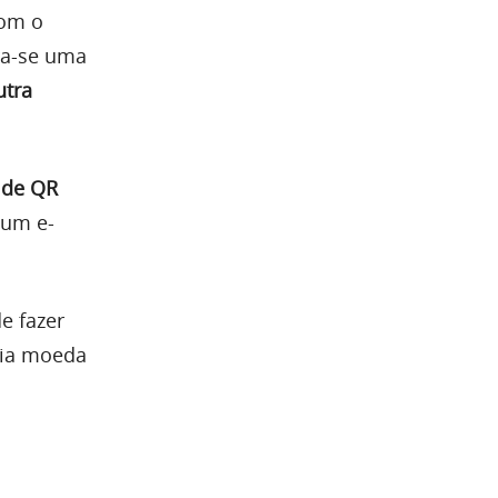
Com o
ra-se uma
utra
 de QR
 um e-
e fazer
pria moeda