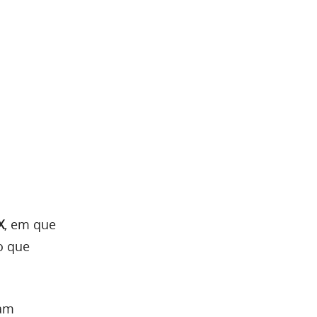
X
, em que
o que
zam