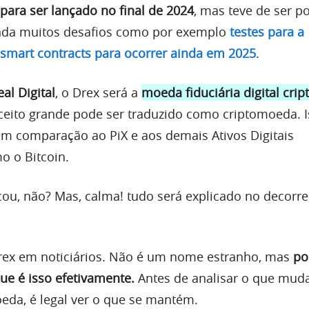
 para ser lançado no final de 2024
, mas teve de ser p
inda muitos desafios como por exemplo
testes para a
mart contracts para ocorrer ainda em 2025
.
l Digital
, o Drex será a
moeda fiduciária digital crip
eito grande pode ser traduzido como criptomoeda. I
 em comparação ao PiX e aos demais Ativos Digitais
o o Bitcoin.
ou, não? Mas, calma! tudo será explicado no decorre
rex em noticiários. Não é um nome estranho, mas
po
e é isso efetivamente.
Antes de analisar o que mud
eda, é legal ver o que se mantém.