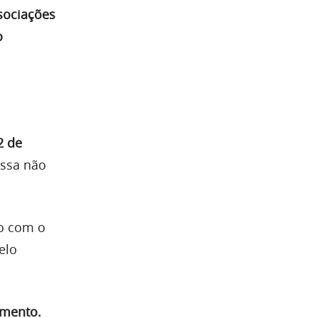
ssociações
o
2 de
Essa não
to com o
elo
amento.