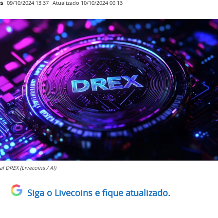
es
Atualizado
10/10/2024 00:13
09/10/2024 13:37
l DREX (Livecoins / AI)
Siga o Livecoins e fique atualizado.