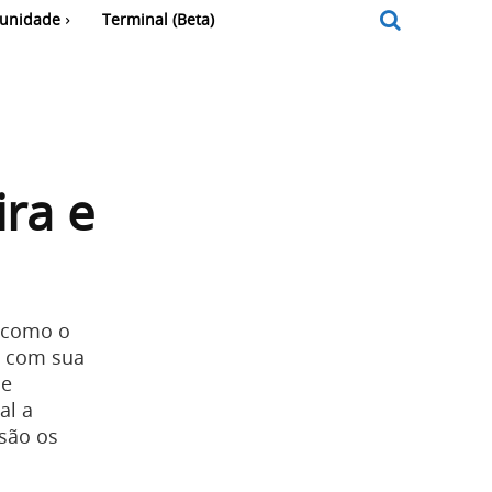
unidade
Terminal (Beta)
ira e
x como o
a com sua
se
al a
são os