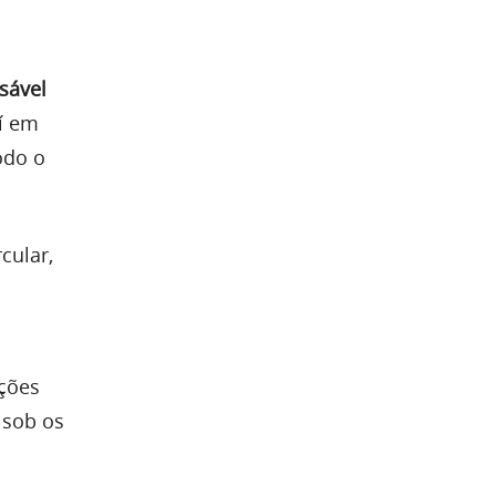
sável
aí em
odo o
cular,
ições
 sob os