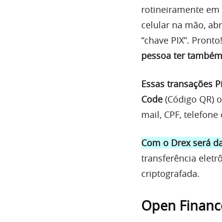
rotineiramente em 
celular na mão, ab
“chave PIX”. Pronto
pessoa ter também
Essas transações P
Code
(Código QR) o
mail, CPF, telefon
Com o Drex será d
transferência elet
criptografada.
Open Finance