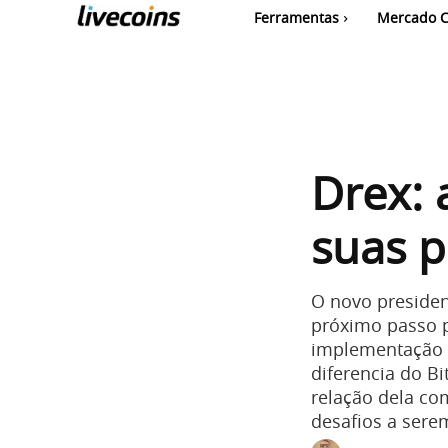
Ferramentas
Mercado C
Drex: 
suas p
O novo presiden
próximo passo p
implementação e
diferencia do Bi
relação dela co
desafios a sere