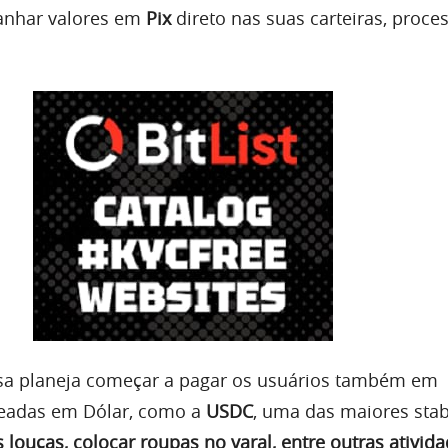
anhar valores em
Pix
direto nas suas carteiras, proce
sa planeja começar a pagar os usuários também em
readas em Dólar, como a
USDC
, uma das maiores stab
s louças, colocar roupas no varal, entre outras ativid