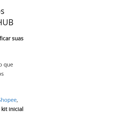
os
 HUB
ficar suas
o que
os
Shopee
,
it inicial