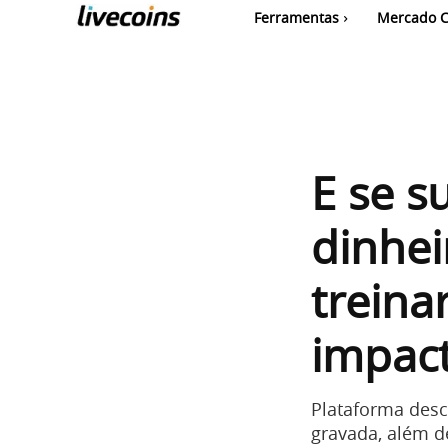
Ferramentas
Mercado C
E se s
dinhei
treina
impact
Plataforma desc
gravada, além d