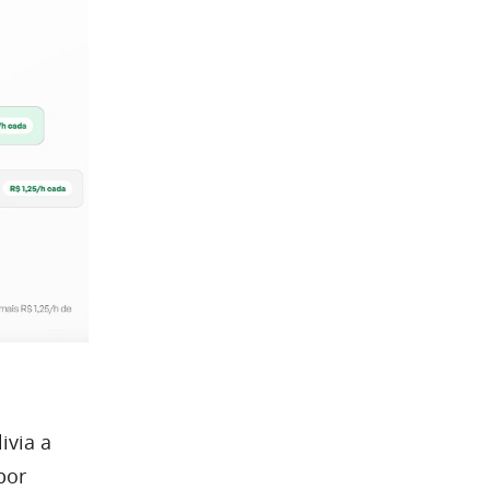
ivia a
por