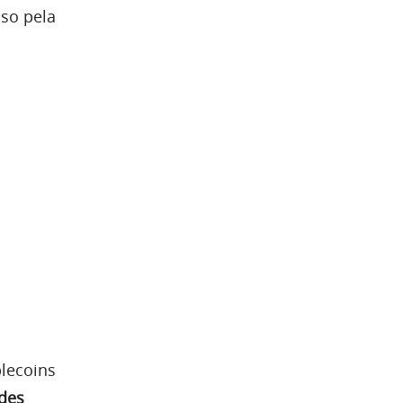
sso pela
lecoins
ades