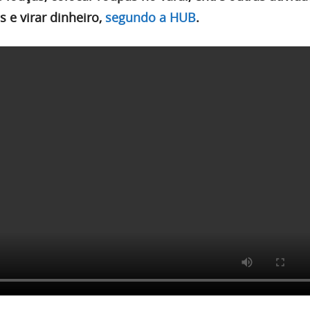
 e virar dinheiro,
segundo a HUB
.