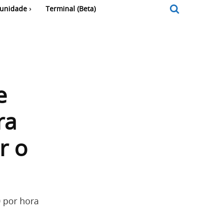
unidade
Terminal (Beta)
e
ra
r o
0 por hora