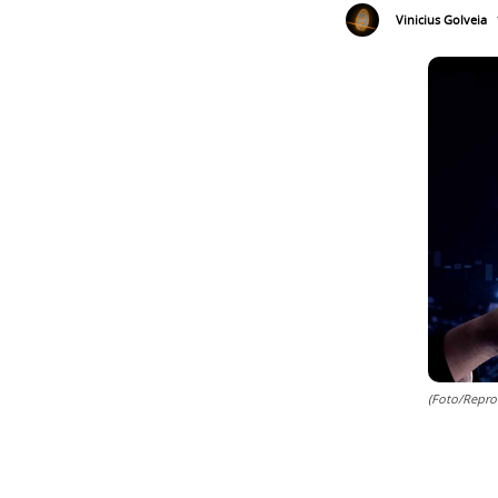
Vinicius Golveia
(Foto/Repro