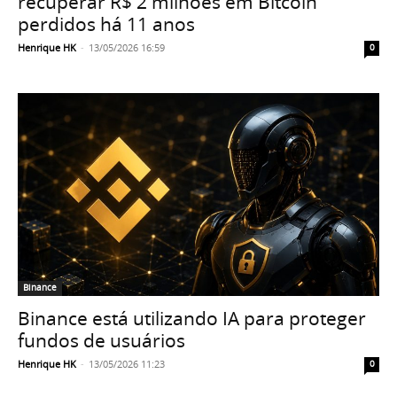
recuperar R$ 2 milhões em Bitcoin
perdidos há 11 anos
Henrique HK
-
13/05/2026 16:59
0
Binance
Binance está utilizando IA para proteger
fundos de usuários
Henrique HK
-
13/05/2026 11:23
0