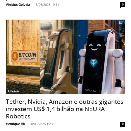
Vinicius Golveia
-
18/06/2026 19:11
0
Amazon
Tether, Nvidia, Amazon e outras gigantes
investem US$ 1,4 bilhão na NEURA
Robotics
Henrique HK
-
10/06/2026 15:33
0