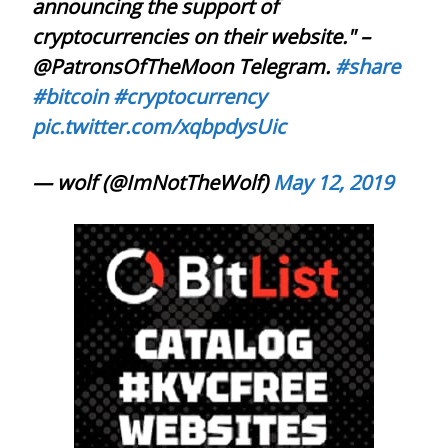
announcing the support of
cryptocurrencies on their website." –
@PatronsOfTheMoon Telegram.
#share
#bitcoin
#cryptocurrency
pic.twitter.com/xqbpdysUic
— wolf (@ImNotTheWolf)
May 12, 2019